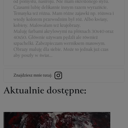
od pomysłu, nastroju. Nie mam określonego stylu.
Czasami lubię delikatnie innym razem wyraziście.
Tematyka też różna. Mam różne zajawki np. różowa i
wtedy kolorem przewodnim był róż. Albo kwiaty,
kobiety. Malowałam też krajobrazy.
Maluję farbami akrylowymi na płótnach 30x40 oraz
40x50. Głównie używam pędzli ale również
szpachelki. Zabezpieczam werniksem matowym.
Obrazy maluję dla siebie. Może to jednak już czas
aby poszły w świat...
Znajdziesz mnie tutaj:
Aktualnie dostępne: