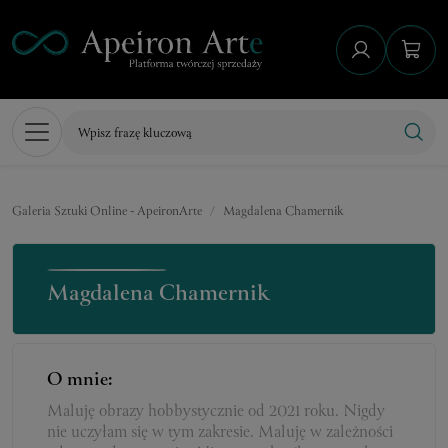
Galeria Sztuki Online - ApeironArte
Magdalena Chamernik
Magdalena Chamernik
O mnie:
Maluję obrazy hobbystycznie od 2021 roku. Nigdy
nie uczyłam się w tym zakresie. Maluję w zależności