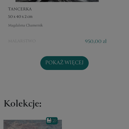
TANCERKA
50 x 40 x 2 cm
Magdalena Chamernik
950,00 zł
MALARSTWO
POKAŻ WIĘCEJ
Kolekcje:
(2)