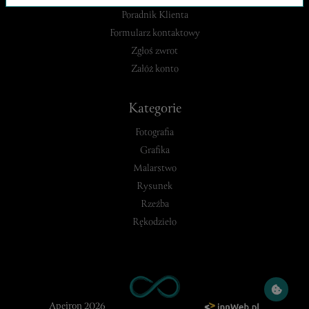
Poradnik Klienta
Formularz kontaktowy
Zgłoś zwrot
Załóż konto
Kategorie
Fotografia
Grafika
Malarstwo
Rysunek
Rzeźba
Rękodzieło
Apeiron 2026