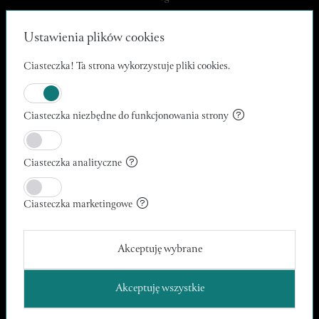
Ustawienia plików cookies
Ciasteczka! Ta strona wykorzystuje pliki cookies.
Dla artystów i sprzedawców
Cennik wyróżnień
Ciasteczka niezbędne do funkcjonowania strony
Najczęstsze pytania
Jak sprzedawać?
Poradnik Sprzedawcy
Ciasteczka analityczne
Twoja sztuka, Twój sukces
Sztuka i rękodzieło – jak działamy
Ciasteczka marketingowe
Kontakt dla sprzedawców
Akceptuję wybrane
Dla Klientów
Jak kupować?
Akceptuję wszystkie
Oferta
Polecani Artyści