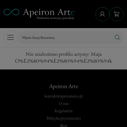
Nie znaleziono profilu artysty: Maja
O%E2%80%94%E2%80%94%E2%80%94k
Apeiron Arte
kontakt@apeironarte.pl
O nas
Regulamin
Polityka prywatności
Blog