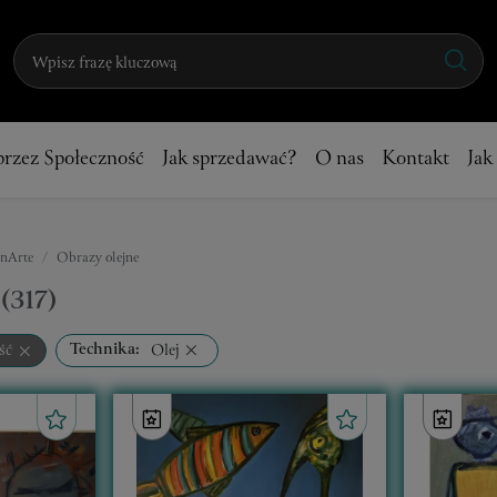
przez Społeczność
Jak sprzedawać?
O nas
Kontakt
Jak
onArte
Obrazy olejne
(317)
Technika:
Olej
ść