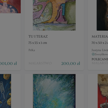
TU I TERAZ
MATERIA
75 x 55 x 1 cm
70 x 50 x 2
PeKa
Justyna Liwi
Zweryfikowa
POLECAN
001,00 zł
200,00 zł
MALARS
MALARSTWO