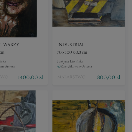
 TWARZY
INDUSTRIAL
 cm
70 x 100 x 0.3 cm
ńska
Justyna Liwińska
ny Artysta
Zweryfikowany Artysta
E
1400,00 zł
800,00 zł
TWO
MALARSTWO