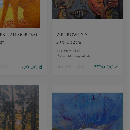
ZEK NAD MORZEM
WĘDROWCY 9
 cm
50 x 60 x 2 cm
Kazimierz Klicki
Zweryfikowany Artysta
2700,00 zł
770,00 zł
MALARSTWO
TWO