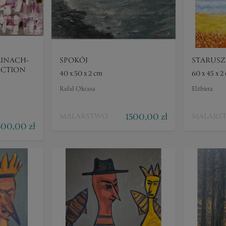
LINACH-
SPOKÓJ
STARUS
ACTION
40 x 50 x 2 cm
60 x 45 x 2
Rafał Okrasa
Elżbieta
1500,00 zł
MALARSTWO
MALARS
500,00 zł