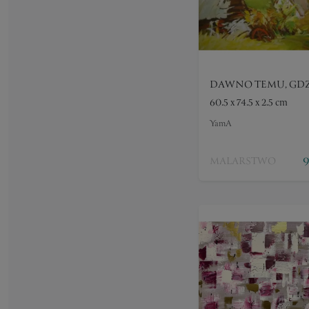
DAWNO TEMU, GDZ
60.5 x 74.5 x 2.5 cm
YamA
9
MALARSTWO