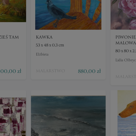
IEŚ TAM
KAWKA
PIWONIE
MALOWA
53 x 48 x 0.3 cm
80 x 80 x 2
Elżbieta
Lidia Olbryc
00,00 zł
880,00 zł
MALARSTWO
MALARS