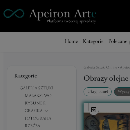
Home
Kategorie
Polecane 
Galeria Sztuki Online - Apeir
Kategorie
Obrazy olejne
GALERIA SZTUKI
Ukryj panel
Wyczy
MALARSTWO
RYSUNEK
GRAFIKA
FOTOGRAFIA
RZEŹBA