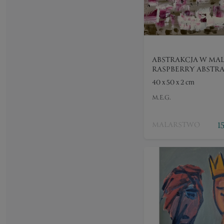
ABSTRAKCJA W MA
RASPBERRY ABSTR
40 x 50 x 2 cm
M.E.G.
1
MALARSTWO