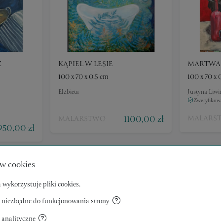
Z
KĄPIEL W LESIE
MARTWA 
100 x 70 x 0.5 cm
100 x 70 x 
Elżbieta
Justyna Liwi
Zweryfikowa
1100,00 zł
MALARS
MALARSTWO
950,00 zł
w cookies
 wykorzystuje pliki cookies.
 niezbędne do funkcjonowania strony
 analityczne