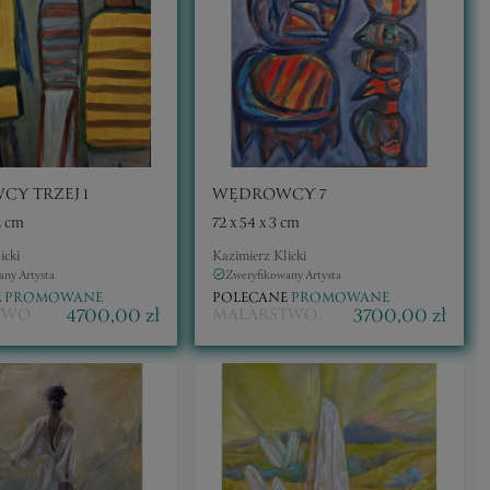
WĘDROWCY TRZEJ 1
WĘDROWCY 7
2 cm
72 x 54 x 3 cm
icki
Kazimierz Klicki
ny Artysta
Zweryfikowany Artysta
E
PROMOWANE
POLECANE
PROMOWANE
4700,00 zł
3700,00 zł
TWO
MALARSTWO