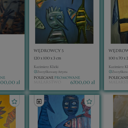
WĘDROWCY 5
120 x 100 x 3 cm
100 x 70 x 
Kazimierz Klicki
Kazimierz Kl
Zweryfikowany Artysta
Zweryfikowa
NE
POLECANE
PROMOWANE
POLECAN
400,00 zł
6700,00 zł
MALARSTWO
MALARS