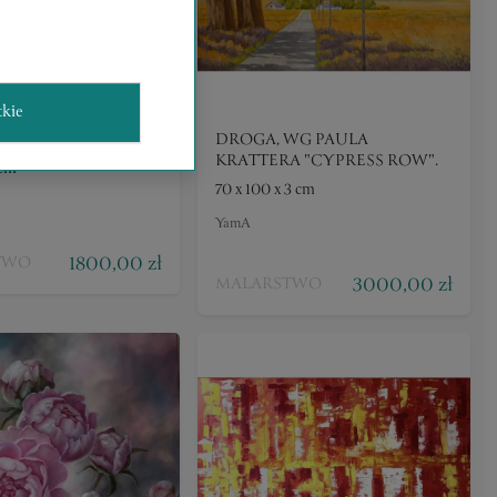
tkie
NA CZERWONA
DROGA, WG PAULA
KRATTERA "CYPRESS ROW".
 cm
70 x 100 x 3 cm
YamA
1800,00 zł
TWO
3000,00 zł
MALARSTWO