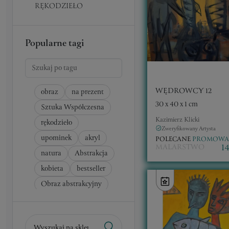
RĘKODZIEŁO
Popularne tagi
WĘDROWCY 12
obraz
na prezent
30 x 40 x 1 cm
Sztuka Współczesna
Kazimierz Klicki
rękodzieło
Zweryfikowany Artysta
upominek
akryl
POLECANE
PROMOWA
1
MALARSTWO
natura
Abstrakcja
kobieta
bestseller
Obraz abstrakcyjny
pejzaż
Olej
surrealizm
Szukaj po nazwie dzieła