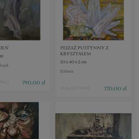
ZIEŃ
PEJZAŻ PUSTYNNY Z
KRYSZTAŁEM
cm
50 x 40 x 2 cm
elczyk
Elżbieta
790,00 zł
TWO
770,00 zł
MALARSTWO