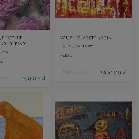
, RĘCZNIE
W UPALE- ABSTRAKCJA
NY OLEJNY
100 x 150 x 0.5 cm
.5 cm
M.E.G.
ht
2300,00 zł
MALARSTWO
1750,00 zł
TWO