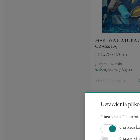
MARTWA NATURA 
CZASZKĄ
100 x 70 x 0.3 cm
Justyna Liwińska
Zweryfikowany Artysta
MALARSTWO
Ustawienia plikó
Ciasteczka! Ta strona
Ciasteczka
Ciasteczka