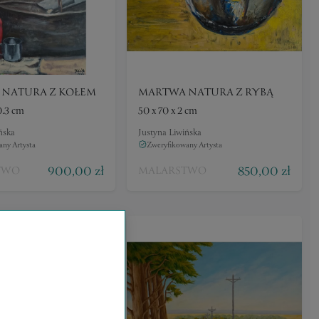
NATURA Z KOŁEM
MARTWA NATURA Z RYBĄ
0.3 cm
50 x 70 x 2 cm
ńska
Justyna Liwińska
ny Artysta
Zweryfikowany Artysta
900,00 zł
850,00 zł
TWO
MALARSTWO