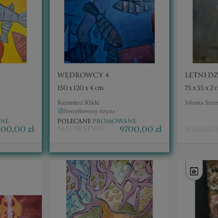
WĘDROWCY 4
LETNI D
150 x 120 x 4 cm
75 x 55 x 2 
Kazimierz Klicki
Jolanta Strz
Zweryfikowany Artysta
NE
POLECANE
PROMOWANE
00,00 zł
9700,00 zł
MALARSTWO
MALARS