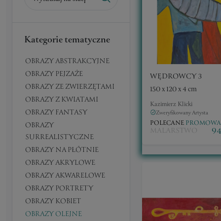
fantastyka
Malarstwo
Kategorie tematyczne
OBRAZY ABSTRAKCYJNE
OBRAZY PEJZAŻE
WĘDROWCY 3
OBRAZY ZE ZWIERZĘTAMI
150 x 120 x 4 cm
OBRAZY Z KWIATAMI
Kazimierz Klicki
OBRAZY FANTASY
Zweryfikowany Artysta
POLECANE
PROMOWA
OBRAZY
94
MALARSTWO
SURREALISTYCZNE
OBRAZY NA PŁÓTNIE
OBRAZY AKRYLOWE
OBRAZY AKWARELOWE
OBRAZY PORTRETY
OBRAZY KOBIET
OBRAZY OLEJNE