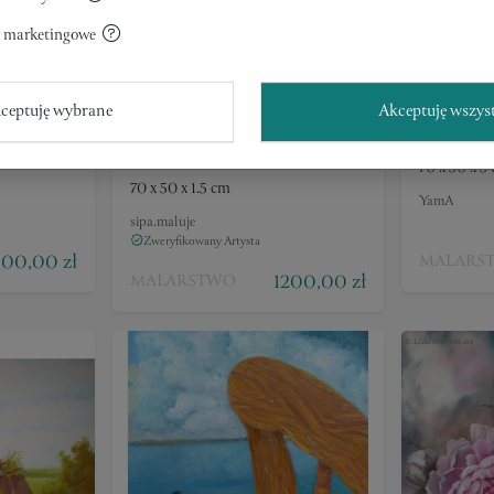
a marketingowe
ceptuję wybrane
Akceptuję wszys
.NOC W OBJĘCIACH
JARZĘBI
MORFEUSZA.
70 x 50 x 3
70 x 50 x 1.5 cm
YamA
sipa.maluje
Zweryfikowany Artysta
00,00 zł
MALARS
1200,00 zł
MALARSTWO