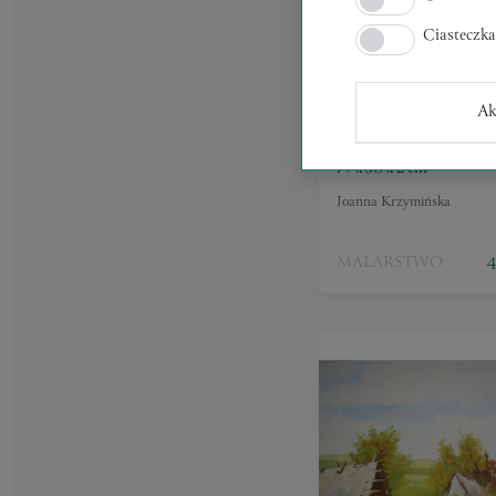
Ciasteczk
Ak
GRIEF
79 x 50 x 2 cm
Joanna Krzymińska
4
MALARSTWO