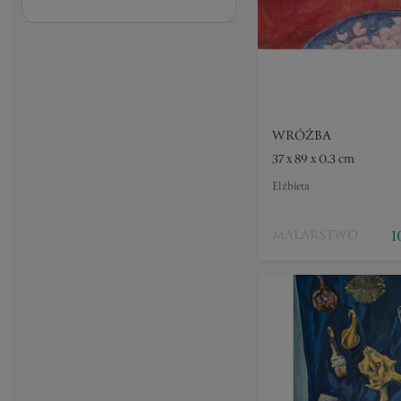
WRÓŻBA
37 x 89 x 0.3 cm
Elżbieta
1
MALARSTWO