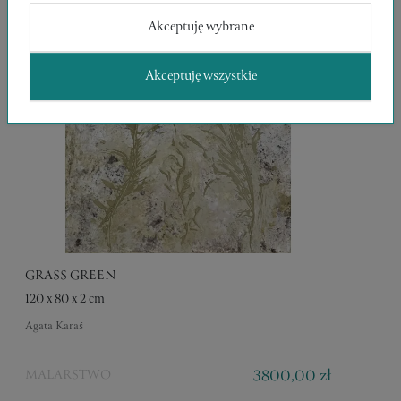
Akceptuję wybrane
Akceptuję wszystkie
GRASS GREEN
120 x 80 x 2 cm
Agata Karaś
3800,00 zł
MALARSTWO