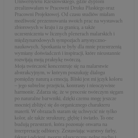
Uniwersytetu Rzeszowskiego, gdzie dyplom
zrealizowałam w Pracowni Druku Płaskiego oraz
Pracowni Projektowej. Od czasu studiów miałam
możliwość prezentowania swoich prac na wystawach
zbiorowych w kraju i za granicą, a także
uczestniczenia w licznych plenerach malarskich i
międzynarodowych sympozjach artystyczno-
naukowych. Spotkania te były dla mnie przestrzenią
wymiany doświadczeń i inspiracji, które nieustannie
rozwijają moją praktykę twórczą.
Moja twórczość koncentruje się na malarstwie
abstrakcyjnym, w którym poszukuję dialogu
pomiędzy naturą a emocją. Bliski jest mi język koloru
– jego subtelne przejścia, kontrasty i nieoczywiste
harmonie. Zdarza się, że w procesie twórczym sięgam
po naturalne barwniki, dzięki czemu mogę jeszcze
mocniej zbliżyć się do organicznego charakteru
materii. W obrazach staram się uchwycić nie tylko
kolor, ale także strukturę, głębię i światło. To one
budują przestrzeń, która pozostaje otwarta na
interpretację odbiorcy. Zestawiając warstwy farby,
faktur i odcieni, tworzę płaszczyzny pełne ruchu i