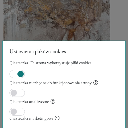
Ustawienia plików cookies
BROWN
Ciasteczka! Ta strona wykorzystuje pliki cookies.
100 x 100 x 2 cm
Agata Karaś
Ciasteczka niezbędne do funkcjonowania strony
4000,00 zł
MALARSTWO
Ciasteczka analityczne
Ciasteczka marketingowe