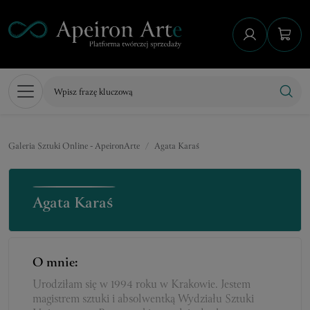
Galeria Sztuki Online - ApeironArte
Agata Karaś
Agata Karaś
O mnie:
Urodziłam się w 1994 roku w Krakowie. Jestem
magistrem sztuki i absolwentką Wydziału Sztuki