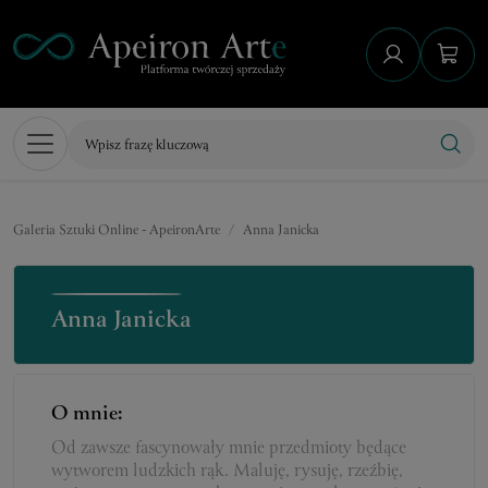
Galeria Sztuki Online - ApeironArte
Anna Janicka
Anna Janicka
O mnie:
Od zawsze fascynowały mnie przedmioty będące
wytworem ludzkich rąk. Maluję, rysuję, rzeźbię,