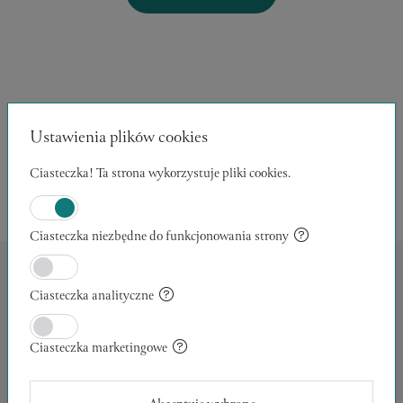
Kolekcje:
Ustawienia plików cookies
Brak kolekcji
Ciasteczka! Ta strona wykorzystuje pliki cookies.
Ciasteczka niezbędne do funkcjonowania strony
Archiwum prac:
Ciasteczka analityczne
Ciasteczka marketingowe
Nie znaleziono produktów spełniających wybrane kryteria.