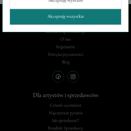
Akceptuję wybrane
Akceptuję wszystkie
Apeiron Arte
kontakt@apeironarte.pl
O nas
Regulamin
Polityka prywatności
Blog
Dla artystów i sprzedawców
Cennik wyróżnień
Najczęstsze pytania
Jak sprzedawać?
Poradnik Sprzedawcy