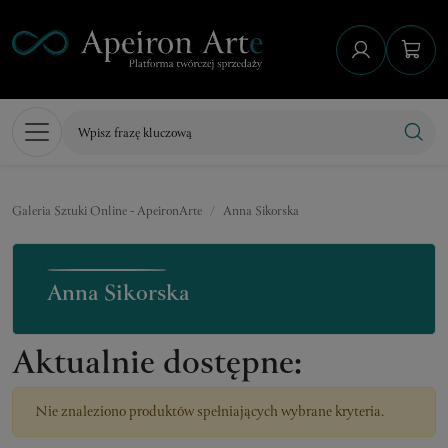
Galeria Sztuki Online - ApeironArte
Anna Sikorska
Anna Sikorska
Aktualnie dostępne:
Nie znaleziono produktów spełniających wybrane kryteria.