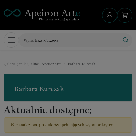
Galeria Sztuki Online - ApeironArte
Barbara Kurczak
Barbara Kurczak
Aktualnie dostępne:
Nie znaleziono produktów spełniających wybrane kryteria.