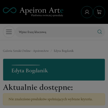
Galeria Sztuki Online - ApeironArte
Edyta Bogdanik
Edyta Bogdanik
Aktualnie dostępne:
Nie znaleziono produktów spełniających wybrane kryteria.