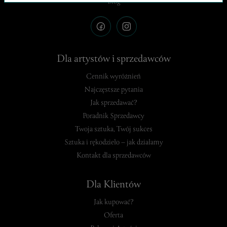
Blog
Dla artystów i sprzedawców
Cennik wyróżnień
Najczęstsze pytania
Jak sprzedawać?
Poradnik Sprzedawcy
Twoja sztuka, Twój sukces
Sztuka i rękodzieło – jak działamy
Kontakt dla sprzedawców
Dla Klientów
Jak kupować?
Oferta