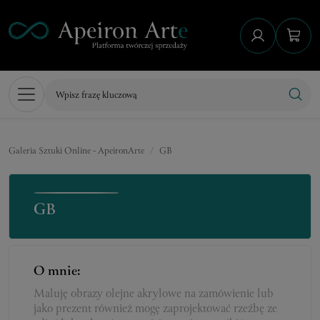
Galeria Sztuki Online - ApeironArte
GB
GB
O mnie:
Maluję obrazy olejne akrylowe na zamówienie lub
jako prezent również mogę zaprojektować rzeźbę ze