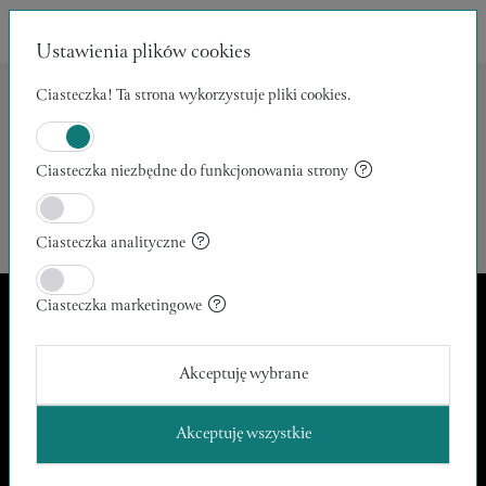
Ustawienia plików cookies
Ciasteczka! Ta strona wykorzystuje pliki cookies.
Archiwum prac:
Ciasteczka niezbędne do funkcjonowania strony
Nie znaleziono produktów spełniających wybrane kryteria.
Ciasteczka analityczne
Ciasteczka marketingowe
Apeiron Arte
Akceptuję wybrane
kontakt@apeironarte.pl
O nas
Akceptuję wszystkie
Regulamin
Polityka prywatności