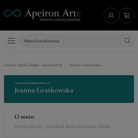
Galeria Sztuki Online - ApeironArte
Joanna Gratkowska
Joanna Gratkowska
O mnie:
tworzę obrazy, na widok których cieknie ślinka