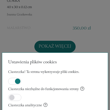
GÓRKA
40 x 30 x 0.12 cm
Joanna Gratkowska
350,00 zł
MALARSTWO
POKAŻ WIĘCEJ
Ustawienia plików cookies
Ciasteczka! Ta strona wykorzystuje pliki cookies.
Kolekcje:
Ciasteczka niezbędne do funkcjonowania strony
Brak kolekcji
Ciasteczka analityczne