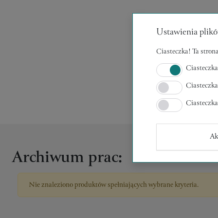
Ustawienia plikó
Ciasteczka! Ta strona
Kolekc
Ciasteczka
Brak kolekcj
Ciasteczka
Ciasteczk
Ak
Archiwum prac:
Nie znaleziono produktów spełniających wybrane kryteria.