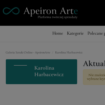
Home
Kategorie
Polecane 
Galeria Sztuki Online - ApeironArte
Karolina Harbacewicz
Aktual
Karolina
Harbacewicz
Nie znalezi
wybrane kryt