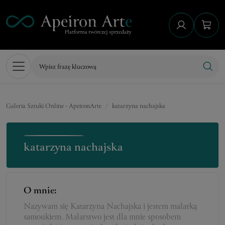
Galeria Sztuki Online - ApeironArte
katarzyna nachajska
katarzyna nachajska
O mnie:
Nazywam się Katarzyna Nachajska i jestem malarką
samoukiem. Malarstwo jest dla mnie sposobem