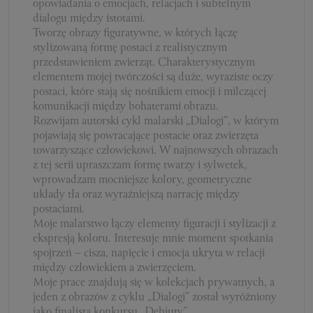
opowiadania o emocjach, relacjach i subtelnym
dialogu między istotami.
Tworzę obrazy figuratywne, w których łączę
stylizowaną formę postaci z realistycznym
przedstawieniem zwierząt. Charakterystycznym
elementem mojej twórczości są duże, wyraziste oczy
postaci, które stają się nośnikiem emocji i milczącej
komunikacji między bohaterami obrazu.
Rozwijam autorski cykl malarski „Dialogi”, w którym
pojawiają się powracające postacie oraz zwierzęta
towarzyszące człowiekowi. W najnowszych obrazach
z tej serii upraszczam formę twarzy i sylwetek,
wprowadzam mocniejsze kolory, geometryczne
układy tła oraz wyraźniejszą narrację między
postaciami.
Moje malarstwo łączy elementy figuracji i stylizacji z
ekspresją koloru. Interesuje mnie moment spotkania
spojrzeń – cisza, napięcie i emocja ukryta w relacji
między człowiekiem a zwierzęciem.
Moje prace znajdują się w kolekcjach prywatnych, a
jeden z obrazów z cyklu „Dialogi” został wyróżniony
jako finalista konkursu „Debiuty”.