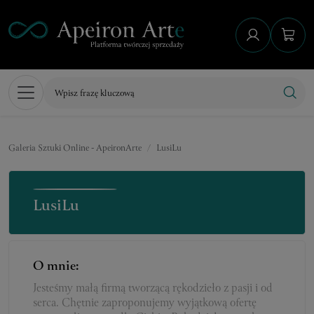
Galeria Sztuki Online - ApeironArte
LusiLu
LusiLu
O mnie:
Jesteśmy małą firmą tworzącą rękodzieło z pasji i od
serca. Chętnie zaproponujemy wyjątkową ofertę