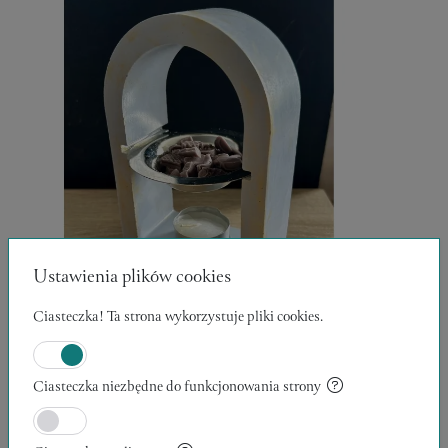
Ustawienia plików cookies
Ciasteczka! Ta strona wykorzystuje pliki cookies.
KOMINEK Z TALERZEM NA WOSK
ZAPACHOWY
Ciasteczka niezbędne do funkcjonowania strony
17 x 11 x 5 cm
LusiLu