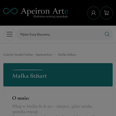
Galeria Sztuki Online - ApeironArte
Malka fit&art
Malka fit&art
O mnie:
Witaj w Malka fit & art – miejscu, gdzie sztuka
spotyka emocje.