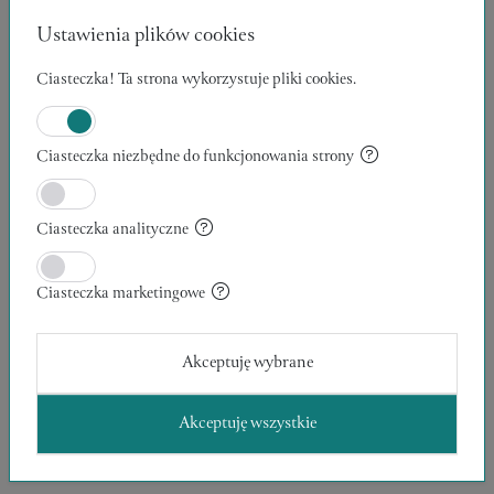
MALOWANA SZTUKA 3D, DEL
Ustawienia plików cookies
100 x 50 x 2 cm
Malka fit&art
Ciasteczka! Ta strona wykorzystuje pliki cookies.
1000,00 zł
MALARSTWO
Ciasteczka niezbędne do funkcjonowania strony
POKAŻ WIĘCEJ
Ciasteczka analityczne
Ciasteczka marketingowe
Kolekcje:
Akceptuję wybrane
Brak kolekcji
Akceptuję wszystkie