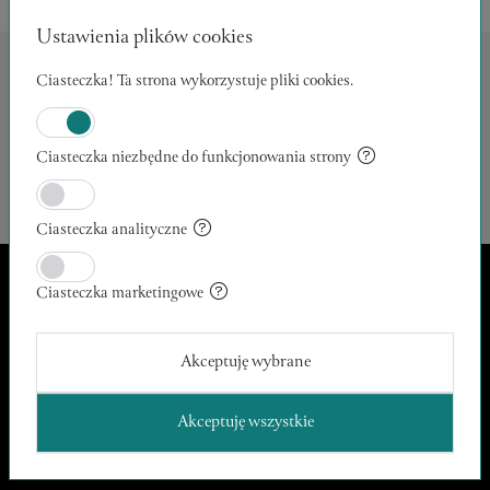
Ustawienia plików cookies
Ciasteczka! Ta strona wykorzystuje pliki cookies.
Archiwum prac:
Ciasteczka niezbędne do funkcjonowania strony
Nie znaleziono produktów spełniających wybrane kryteria.
Ciasteczka analityczne
Ciasteczka marketingowe
Apeiron Arte
kontakt@apeironarte.pl
Akceptuję wybrane
O nas
Regulamin
Akceptuję wszystkie
Polityka prywatności
Blog