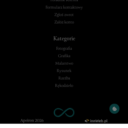
Poradnik Klienta
Formularz kontaktowy
Zgłoś zwrot
Załóż konto
Kategorie
Fotografia
Grafika
Malarstwo
Rysunek
Rzeźba
Rękodzieło
Apeiron 2026