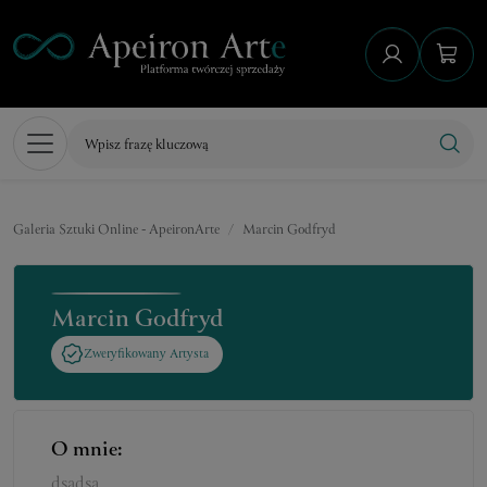
Galeria Sztuki Online - ApeironArte
Marcin Godfryd
Marcin Godfryd
Zweryfikowany Artysta
O mnie: