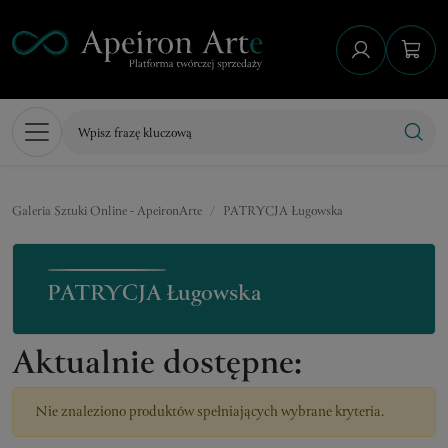
Galeria Sztuki Online - ApeironArte
PATRYCJA Ługowska
PATRYCJA Ługowska
Aktualnie dostępne:
Nie znaleziono produktów spełniających wybrane kryteria.