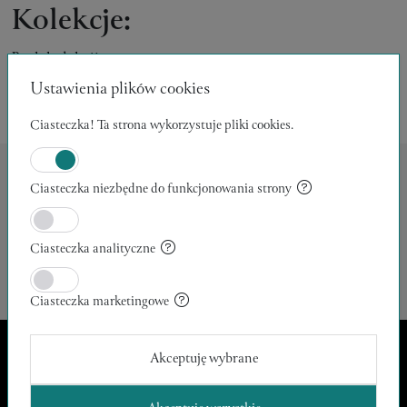
Kolekcje:
Brak kolekcji
Ustawienia plików cookies
Ciasteczka! Ta strona wykorzystuje pliki cookies.
Ciasteczka niezbędne do funkcjonowania strony
Archiwum prac:
Ciasteczka analityczne
Nie znaleziono produktów spełniających wybrane kryteria.
Ciasteczka marketingowe
Akceptuję wybrane
Apeiron Arte
kontakt@apeironarte.pl