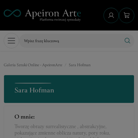
Galeria Sztuki Online - ApeironArte
Sara Hofman
Sara Hofman
O mnie:
Tworzę obrazy surrealistyczne , abstrakcyjne,
pokazujące zmienne oblicza natury, pory roku,