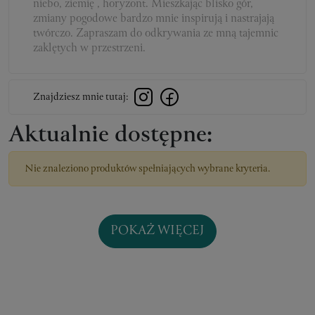
niebo, ziemię , horyzont. Mieszkając blisko gór,
zmiany pogodowe bardzo mnie inspirują i nastrajają
twórczo. Zapraszam do odkrywania ze mną tajemnic
zaklętych w przestrzeni.
Znajdziesz mnie tutaj:
Aktualnie dostępne:
Nie znaleziono produktów spełniających wybrane kryteria.
POKAŻ WIĘCEJ