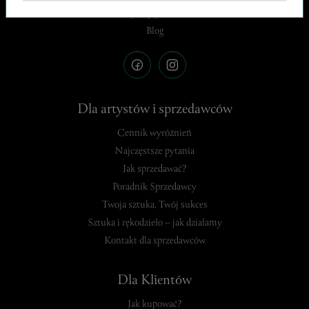
Polityka prywatności
Blog
Dla artystów i sprzedawców
Cennik wyróżnień
Najczęstsze pytania
Jak sprzedawać?
Poradnik Sprzedawcy
Twoja sztuka, Twój sukces
Sztuka i rękodzieło – jak działamy
Kontakt dla sprzedawców
Dla Klientów
Jak kupować?