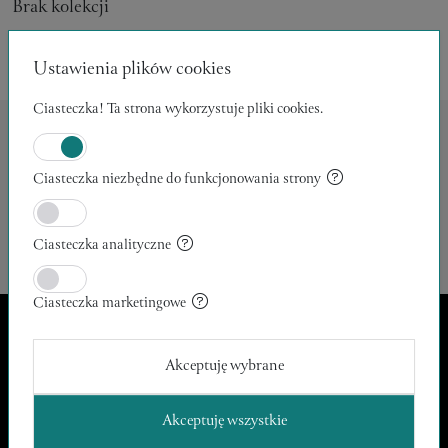
Brak kolekcji
Ustawienia plików cookies
Ciasteczka! Ta strona wykorzystuje pliki cookies.
Archiwum prac:
Ciasteczka niezbędne do funkcjonowania strony
Nie znaleziono produktów spełniających wybrane kryteria.
Ciasteczka analityczne
Ciasteczka marketingowe
Apeiron Arte
Akceptuję wybrane
kontakt@apeironarte.pl
O nas
Akceptuję wszystkie
Regulamin