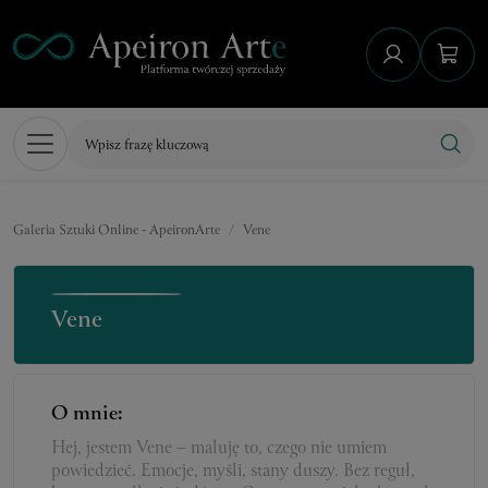
Galeria Sztuki Online - ApeironArte
Vene
Vene
O mnie:
Hej, jestem Vene – maluję to, czego nie umiem
powiedzieć. Emocje, myśli, stany duszy. Bez reguł,