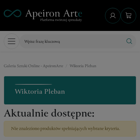
Galeria Sztuki Online - ApeironArte
Wiktoria Pleban
Wiktoria Pleban
Aktualnie dostępne:
Nie znaleziono produktów spełniających wybrane kryteria.