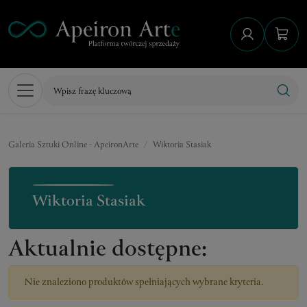
Galeria Sztuki Online - ApeironArte
Wiktoria Stasiak
Wiktoria Stasiak
Aktualnie dostępne:
Nie znaleziono produktów spełniających wybrane kryteria.