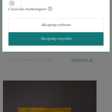
Ciasteczka marketingowe
Akceptuję wybrane
CZŁOWIEK Z PIÓREM
Akceptuję wszystkie
49 x 34 x 0.1 cm
Zofia Stanisławska
2200,00 zł
GRAFIKA WARSZTATOWA