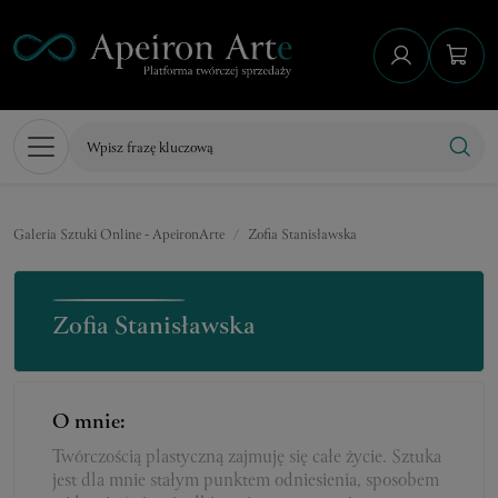
Galeria Sztuki Online - ApeironArte
Zofia Stanisławska
Zofia Stanisławska
O mnie:
Twórczością plastyczną zajmuję się całe życie. Sztuka
jest dla mnie stałym punktem odniesienia, sposobem