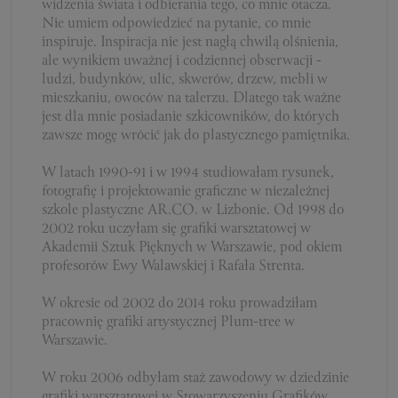
widzenia świata i odbierania tego, co mnie otacza.
Nie umiem odpowiedzieć na pytanie, co mnie
inspiruje. Inspiracja nie jest nagłą chwilą olśnienia,
ale wynikiem uważnej i codziennej obserwacji -
ludzi, budynków, ulic, skwerów, drzew, mebli w
mieszkaniu, owoców na talerzu. Dlatego tak ważne
jest dla mnie posiadanie szkicowników, do których
zawsze mogę wrócić jak do plastycznego pamiętnika.
W latach 1990-91 i w 1994 studiowałam rysunek,
fotografię i projektowanie graficzne w niezależnej
szkole plastyczne AR.CO. w Lizbonie. Od 1998 do
2002 roku uczyłam się grafiki warsztatowej w
Akademii Sztuk Pięknych w Warszawie, pod okiem
profesorów Ewy Walawskiej i Rafała Strenta.
W okresie od 2002 do 2014 roku prowadziłam
pracownię grafiki artystycznej Plum-tree w
Warszawie.
W roku 2006 odbyłam staż zawodowy w dziedzinie
grafiki warsztatowej w Stowarzyszeniu Grafików