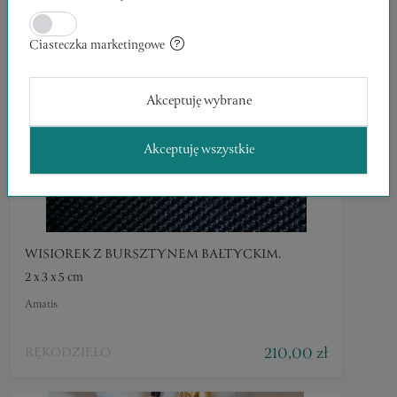
Ciasteczka marketingowe
Akceptuję wybrane
Akceptuję wszystkie
WISIOREK Z BURSZTYNEM BAŁTYCKIM.
2 x 3 x 5 cm
Amatis
210,00 zł
RĘKODZIEŁO