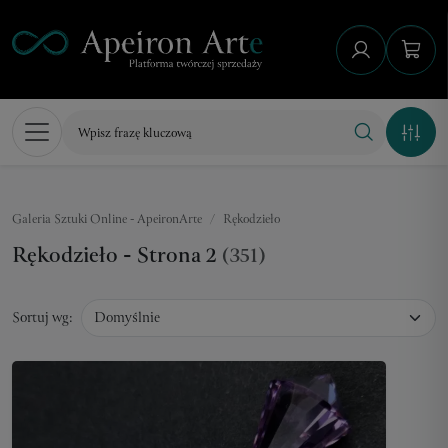
Galeria Sztuki Online - ApeironArte
Rękodzieło
Rękodzieło - Strona 2
(351)
Sortuj wg: