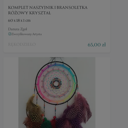
KOMPLET NASZYJNIK I BRANSOLETKA
RÓŻOWY KRYSZTAŁ
60 x 18 x 1 cm
Danuta Zgoł
Zweryfikowany Artysta
65,00 zł
RĘKODZIEŁO