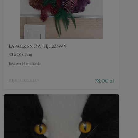
ŁAPACZ SNÓW TĘCZOWY
43 x 18 x 1 cm
Beti Art Handmade
78,00 zł
RĘKODZIEŁO