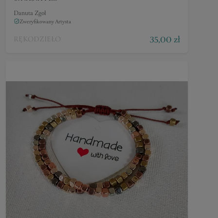
Danuta Zgoł
Zweryfikowany Artysta
35,00 zł
RĘKODZIEŁO