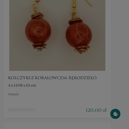
KOLCZYKI Z KORALOWCEM. RĘKODZIEŁO.
4 x 14.98 x 10 cm
Amatis
120,00 zł
RĘKODZIEŁO