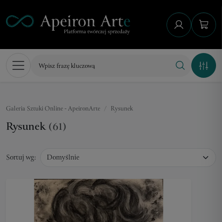
Galeria Sztuki Online - ApeironArte
Rysunek
Rysunek
(61)
Sortuj wg: