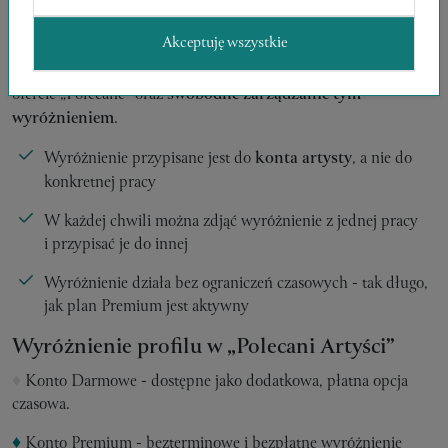
♦
Brak na koncie Darmowym
Akceptuję wszystkie
♦
Konto Premium umożliwia
bezterminowe i
bezpłatne
wyróżnienie
jednej dowolnej aktywnej pracy
w
ofercie „Polecane” oraz
swobodne zarządzanie tym
wyróżnieniem
.
Wyróżnienie przypisane jest do
konta artysty
, a nie do
konkretnej pracy
W każdej chwili można zdjąć wyróżnienie z jednej pracy
i przypisać je do innej
Wyróżnienie działa bez ograniczeń czasowych - tak długo,
jak plan Premium jest aktywny
Wyróżnienie profilu w „Polecani Artyści”
♦
Konto Darmowe - dostępne jako dodatkowa, płatna opcja
czasowa.
♦
Konto Premium - bezterminowe i bezpłatne wyróżnienie