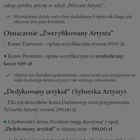
całego profilu artysty w sekcji „Polecani Artyści”.
Wyróżnienie działa stale i bez dodatkowych opłat tak długo, jak
aktywny jest plan Premium.
Oznaczenie „Zweryfikowany Artysta”
♦
Konto Darmowe - opłata weryfikacyjna wynosi 39,99 zł.
♦
Konto Premium - opłata weryfikacyjna to
symboliczny
koszt 9,99 zł
.
Opłata ma charakter jednorazowy - oznaczenie jest przypisane na
stałe do danego konta artysty i nie wymaga odnawiania
„Dedykowany artykuł” (Sylwetka Artysty)
♦
Dla użytkowników konta Darmowego cena przygotowania
Sylwetki Artysty wynosi 299,00 zł.
♦
Użytkownicy konta Premium mogą skorzystać z opcji
„Dedykowany artykuł”
w niższej cenie -
199,00 zł