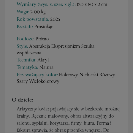
Wymiary (wys. x. szer. x gł.):
120 x 80 x 2 cm
Waga:
2.00 kg
Rok powstania:
2025
Kształt:
Prostokąt
Podłoże:
Płótno
Style:
Abstrakcja Ekspresjonizm Sztuka
współczesna
Technika:
Akryl
Tematyka:
Natura
Przeważający kolor:
Fioletowy Niebieski Różowy
Szary Wielokolorowy
O dziele:
Arktyczny kwiat pojawiający się w bezkresie mroźnej
krainy. Ręcznie malowany, obraz abstrakcyjny do
salonu, sypialni, korytarza, firmy, biura. Forma i
faktura sprawia, że obraz przenika wnętrze. Do