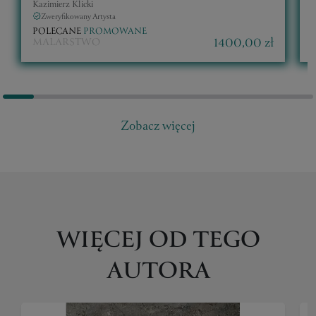
Kazimierz Klicki
K
Zweryfikowany Artysta
POLECANE
PROMOWANE
1400,00 zł
MALARSTWO
Zobacz więcej
WIĘCEJ OD TEGO
AUTORA