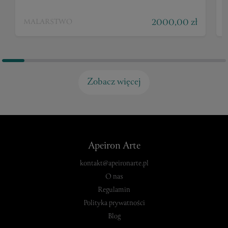
2000,00 zł
MALARSTWO
Zobacz więcej
Apeiron Arte
kontakt@apeironarte.pl
O nas
Regulamin
Polityka prywatności
Blog