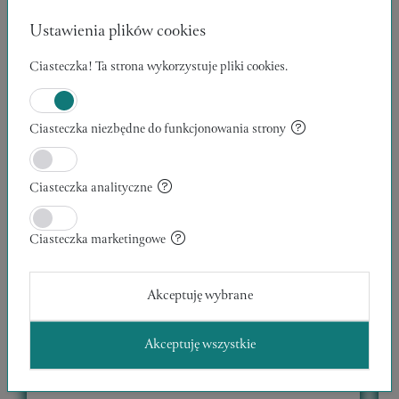
Ustawienia plików cookies
Ciasteczka! Ta strona wykorzystuje pliki cookies.
Ciasteczka niezbędne do funkcjonowania strony
Ciasteczka analityczne
Ciasteczka marketingowe
Akceptuję wybrane
Akceptuję wszystkie
WĘDROWCY 12
30 x 40 x 1 cm
1