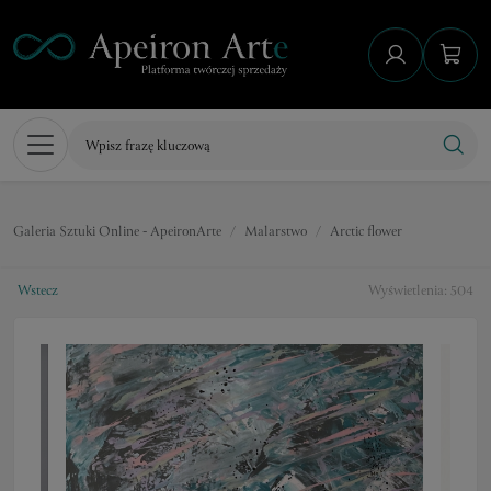
Galeria Sztuki Online - ApeironArte
Malarstwo
Arctic flower
Wstecz
Wyświetlenia: 504