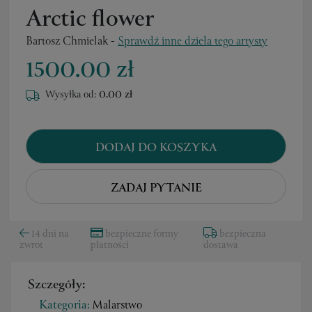
Arctic flower
Bartosz Chmielak
-
Sprawdź inne dzieła tego artysty
1500.00 zł
Wysyłka od:
0.00 zł
DODAJ DO KOSZYKA
ZADAJ PYTANIE
14 dni na
bezpieczne formy
bezpieczna
zwrot
płatności
dostawa
Szczegóły:
Kategoria:
Malarstwo