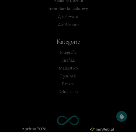
Poradnik Klienta
Formularz kontaktowy
Zgłoś zwrot
Załóż konto
Kategorie
Fotografia
Grafika
Malarstwo
Rysunek
Rzeźba
Rękodzieło
Apeiron 2026