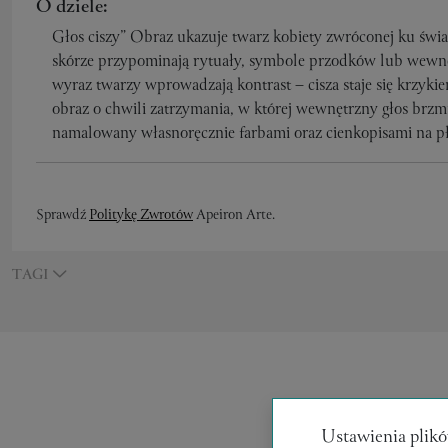
O dziele:
Głos ciszy” Obraz ukazuje twarz kobiety zwróconej ku świa
skórze przypominają rytuały, symbole przodków lub wewnę
wyraz twarzy wprowadzają kontrast – cisza staje się krzyk
obraz o chwili zatrzymania, w której wewnętrzny głos brzmi 
namalowany własnoręcznie farbami oraz cienkopisami na pł
Sprawdź
Politykę Zwrotów
Apeiron Arte.
TAGI
Ustawienia plikó