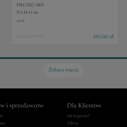
PIECZĘĆ SIŁY
75 x 55 x 1 cm
ANA
570,00 zł
MALARSTWO
Zobacz więcej
ów i sprzedawców
Dla Klientów
eń
Jak kupować?
nia
Oferta