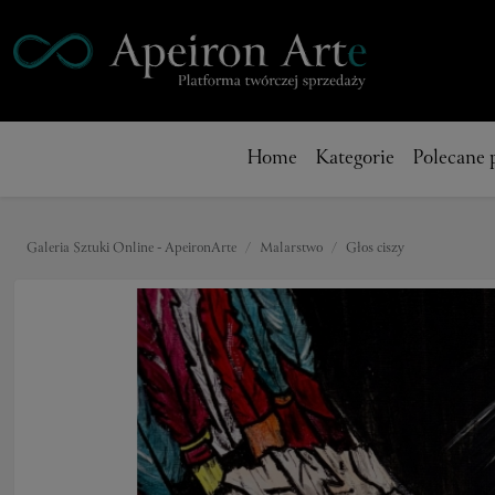
Home
Kategorie
Polecane 
Galeria Sztuki Online - ApeironArte
Malarstwo
Głos ciszy