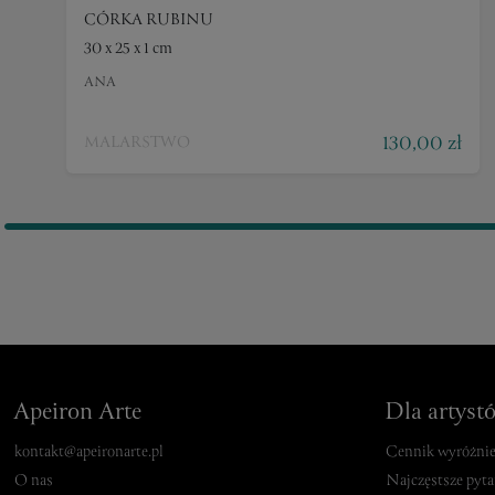
CÓRKA RUBINU
30 x 25 x 1 cm
ANA
130,00 zł
MALARSTWO
Apeiron Arte
Dla artyst
kontakt@apeironarte.pl
Cennik wyróżni
O nas
Najczęstsze pyta