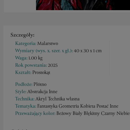
Szczegóły:
Kategoria:
Malarstwo
Wymiary (wys. x. szer. x gł.):
40 x 30 x 1 cm
Waga:
1.00 kg
Rok powstania:
2025
Kształt:
Prostokąt
Podłoże:
Płótno
Style:
Abstrakcja Inne
Technika:
Akryl Technika własna
Tematyka:
Fantastyka Geometria Kobieta Postać Inne
Przeważający kolor:
Beżowy Biały Błękitny Czarny Niebi