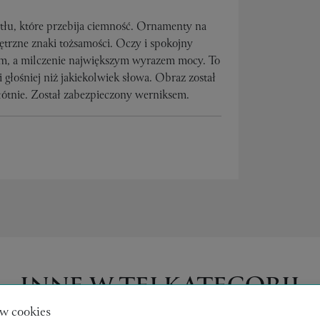
tłu, które przebija ciemność. Ornamenty na
trzne znaki tożsamości. Oczy i spokojny
iem, a milczenie największym wyrazem mocy. To
głośniej niż jakiekolwiek słowa. Obraz został
ótnie. Został zabezpieczony werniksem.
INNE W TEJ KATEGORII
w cookies