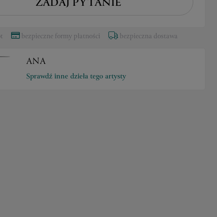
ZADAJ PYTANIE
t
bezpieczne formy płatności
bezpieczna dostawa
ANA
Sprawdź inne dzieła tego artysty