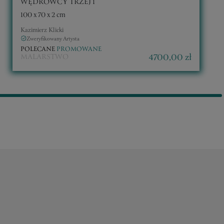
WĘDROWCY TRZEJ 1
100 x 70 x 2 cm
Kazimierz Klicki
Zweryfikowany Artysta
POLECANE
PROMOWANE
4700,00 zł
MALARSTWO