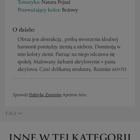
Tematyka:
Natura Pejzaż
Przeważający kolor:
Beżowy
O dziele:
Obraz jest abstrakcją , próbą stworzenia idealnej
harmonii pomiędzy ziemią a niebem. Dominują w
nim kolory ziemi. Patrząc na niego odczuwa się
spokój. Malowany farbami akrylowymi + pasta
akrylowa. Czuć delikatną strukturę. Rozmiar 60×70
Sprawdź
Politykę Zwrotów
Apeiron Arte.
TAGI
INNE W TEJ KATEGORII