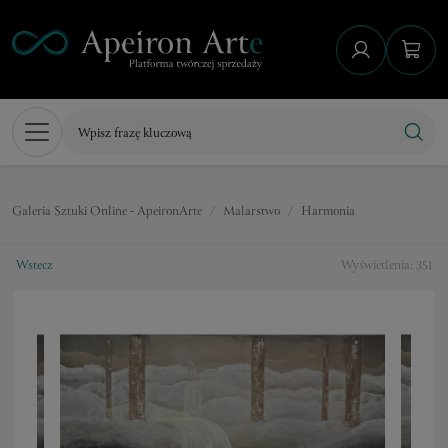
Galeria Sztuki Online - ApeironArte
Malarstwo
Harmonia
Wstecz
Wyświetlenia: 351