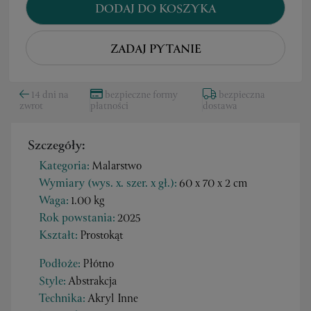
DODAJ DO KOSZYKA
ZADAJ PYTANIE
14 dni na
bezpieczne formy
bezpieczna
zwrot
płatności
dostawa
Szczegóły:
Kategoria:
Malarstwo
Wymiary (wys. x. szer. x gł.):
60 x 70 x 2 cm
Waga:
1.00 kg
Rok powstania:
2025
Kształt:
Prostokąt
Podłoże:
Płótno
Style:
Abstrakcja
Technika:
Akryl Inne