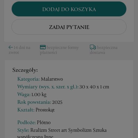
DODAJ DO KOSZYKA
ZADAJ PYTANIE
14 dni na
bezpieczne formy
bezpieczna
zwrot
płatności
dostawa
Szczegóły:
Kategoria:
Malarstwo
Wymiary (wys. x. szer. x gł.):
30 x 40 x 1 cm
Waga:
1.00 kg
Rok powstania:
2025
Kształt:
Prostokąt
Podłoże:
Płótno
Style:
Realizm Street art Symbolizm Sztuka
współczesna Inne