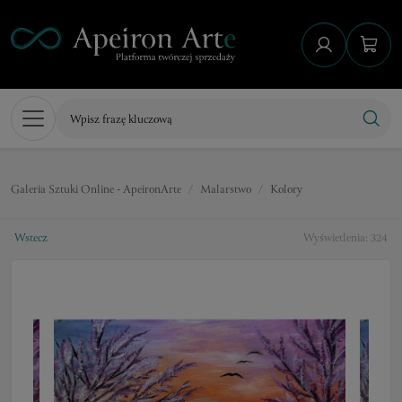
Galeria Sztuki Online - ApeironArte
Malarstwo
Kolory
Wstecz
Wyświetlenia: 324