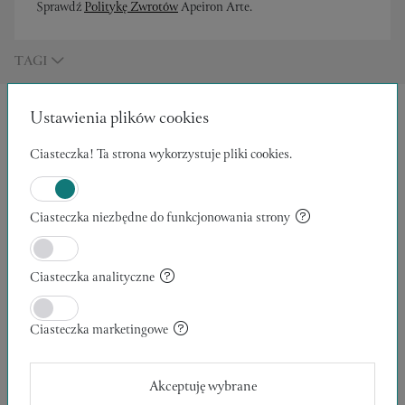
Sprawdź
Politykę Zwrotów
Apeiron Arte.
TAGI
Ustawienia plików cookies
INNE W TEJ KATEGORII
Ciasteczka! Ta strona wykorzystuje pliki cookies.
Ciasteczka niezbędne do funkcjonowania strony
Ciasteczka analityczne
Ciasteczka marketingowe
Akceptuję wybrane