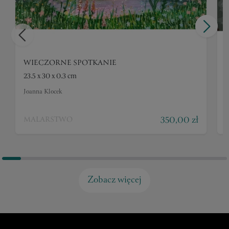
WIECZORNE SPOTKANIE
23.5 x 30 x 0.3 cm
4
Joanna Klocek
J
350,00 zł
MALARSTWO
Zobacz więcej