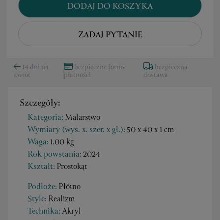
DODAJ DO KOSZYKA
ZADAJ PYTANIE
14 dni na
bezpieczne formy
bezpieczna
zwrot
płatności
dostawa
Szczegóły:
Kategoria:
Malarstwo
Wymiary (wys. x. szer. x gł.):
50 x 40 x 1 cm
Waga:
1.00 kg
Rok powstania:
2024
Kształt:
Prostokąt
Podłoże:
Płótno
Style:
Realizm
Technika:
Akryl