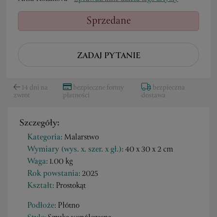
Sprzedane
ZADAJ PYTANIE
14 dni na
bezpieczne formy
bezpieczna
zwrot
płatności
dostawa
Szczegóły:
Kategoria:
Malarstwo
Wymiary (wys. x. szer. x gł.):
40 x 30 x 2 cm
Waga:
1.00 kg
Rok powstania:
2025
Kształt:
Prostokąt
Podłoże:
Płótno