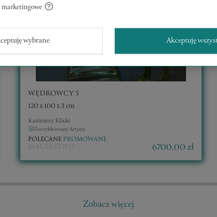
a marketingowe
ceptuję wybrane
Akceptuję wszys
WĘDROWCY 5
120 x 100 x 3 cm
Kazimierz Klicki
Zweryfikowany Artysta
POLECANE
PROMOWANE
6700,00 zł
MALARSTWO
Zobacz więcej