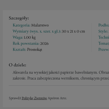
Szczegóły:
Kategoria:
Malarstwo
Podło
Wymiary (wys. x. szer. x gł.):
30 x 21 x 0 cm
Style:
Waga:
1.00 kg
Techn
Rok powstania:
2026
Temat
Kształt:
Prostokąt
Przewa
O dziele:
Akwarela na wysokiej jakości papierze bawełnianym. Obr
zakresie. Praca zabezpieczona werniksem, chroniącym przed
Sprawdź
Politykę Zwrotów
Apeiron Arte.