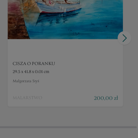
CISZA O PORANKU
29.5 x 41.8 x 0.01 cm
Małgorzata Styś
200,00 zł
MALARSTWO