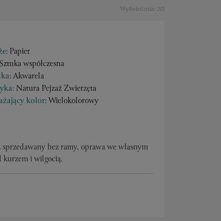
Wyświetlenia: 215
że:
Papier
Sztuka współczesna
ika:
Akwarela
yka:
Natura Pejzaż Zwierzęta
żający kolor:
Wielokolorowy
az sprzedawany bez ramy, oprawa we własnym
 kurzem i wilgocią.