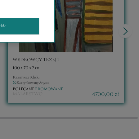
tkie
WĘDROWCY TRZEJ 1
100 x 70 x 2 cm
Kazimierz Klicki
Zweryfikowany Artysta
POLECANE
PROMOWANE
4700,00 zł
MALARSTWO