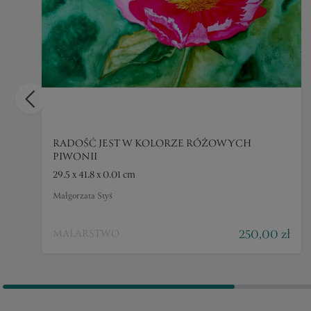
RADOŚĆ JEST W KOLORZE RÓŻOWYCH
PIWONII
29.5 x 41.8 x 0.01 cm
Małgorzata Styś
250,00 zł
MALARSTWO