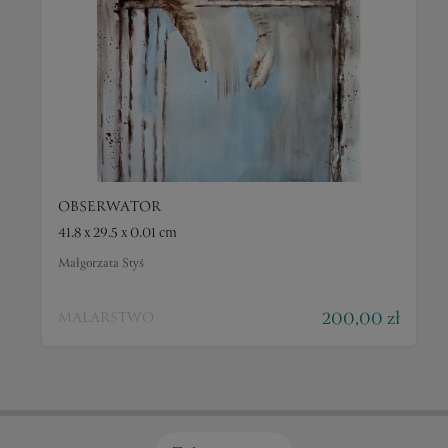
OBSERWATOR
41.8 x 29.5 x 0.01 cm
Małgorzata Styś
200,00 zł
MALARSTWO