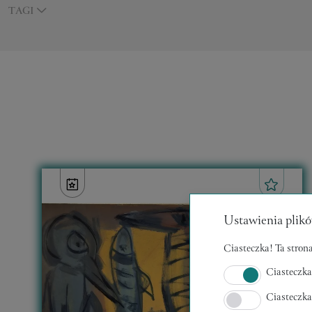
TAGI
Ustawienia plikó
Ciasteczka! Ta strona
Ciasteczka
Ciasteczka