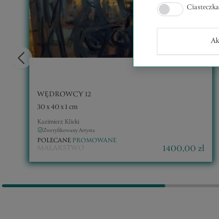
Ciasteczk
Ak
WĘDROWCY 12
30 x 40 x 1 cm
Kazimierz Klicki
Zweryfikowany Artysta
POLECANE
PROMOWANE
1400,00 zł
MALARSTWO