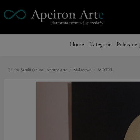
Home
Kategorie
Polecane 
Galeria Sztuki Online - ApeironArte
Malarstwo
MOTYL