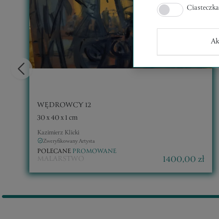
Ciasteczk
Ak
WĘDROWCY 12
30 x 40 x 1 cm
Kazimierz Klicki
Zweryfikowany Artysta
POLECANE
PROMOWANE
1400,00 zł
MALARSTWO