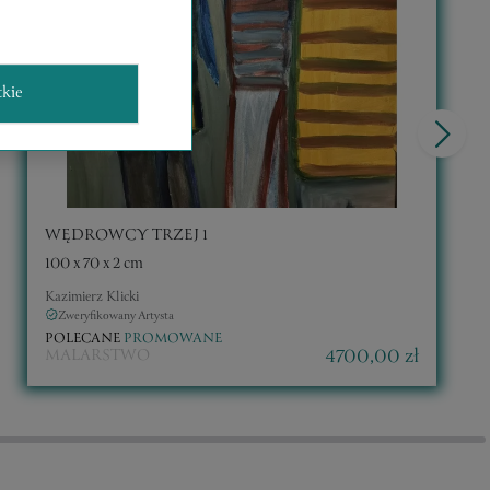
tkie
WĘDROWCY TRZEJ 1
100 x 70 x 2 cm
Kazimierz Klicki
Zweryfikowany Artysta
POLECANE
PROMOWANE
4700,00 zł
MALARSTWO