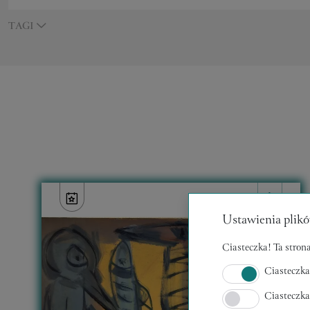
TAGI
Ustawienia plikó
Ciasteczka! Ta strona
Ciasteczka
Ciasteczka