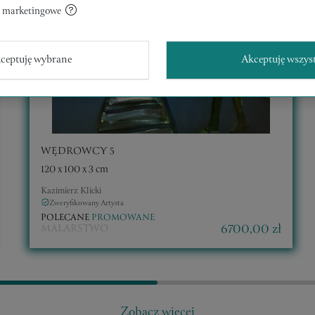
a marketingowe
ceptuję wybrane
Akceptuję wszys
WĘDROWCY 5
120 x 100 x 3 cm
Kazimierz Klicki
Zweryfikowany Artysta
POLECANE
PROMOWANE
6700,00 zł
MALARSTWO
Zobacz więcej