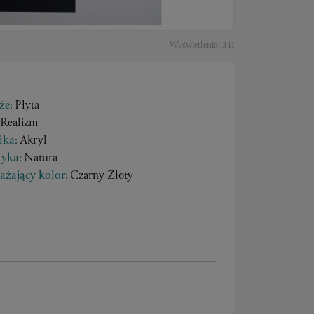
Wyświetlenia: 341
że:
Płyta
Realizm
ika:
Akryl
yka:
Natura
ażający kolor:
Czarny Złoty