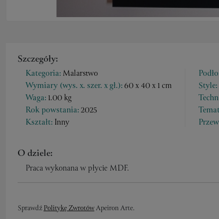
Szczegóły:
Kategoria:
Malarstwo
Podło
Wymiary (wys. x. szer. x gł.):
60 x 40 x 1 cm
Style:
Waga:
1.00 kg
Techn
Rok powstania:
2025
Temat
Kształt:
Inny
Przew
O dziele:
Praca wykonana w płycie MDF.
Sprawdź
Politykę Zwrotów
Apeiron Arte.