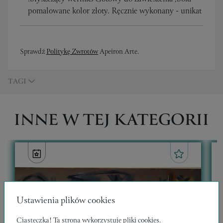
pomalowane kolor złoty. Ręcznie wykonany - unikat
Sprawdź
Politykę Zwrotów
Apeiron Arte.
TAGI
INNE W TEJ KATEGORII
Ustawienia plików cookies
Ciasteczka! Ta strona wykorzystuje pliki cookies.