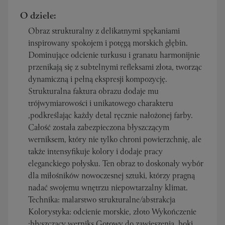
O dziele:
Obraz strukturalny z delikatnymi spękaniami
inspirowany spokojem i potęgą morskich głębin.
Dominujące odcienie turkusu i granatu harmonijnie
przenikają się z subtelnymi refleksami złota, tworząc
dynamiczną i pełną ekspresji kompozycję.
Strukturalna faktura obrazu dodaje mu
trójwymiarowości i unikatowego charakteru
,podkreślając każdy detal ręcznie nałożonej farby.
Całość została zabezpieczona błyszczącym
werniksem, który nie tylko chroni powierzchnię, ale
także intensyfikuje kolory i dodaje pracy
eleganckiego połysku. Ten obraz to doskonały wybór
dla miłośników nowoczesnej sztuki, którzy pragną
nadać swojemu wnętrzu niepowtarzalny klimat.
Technika: malarstwo strukturalne/abstrakcja
Kolorystyka: odcienie morskie, złoto Wykończenie
:błyszczący werniks Gotowy do zawieszenia ,boki