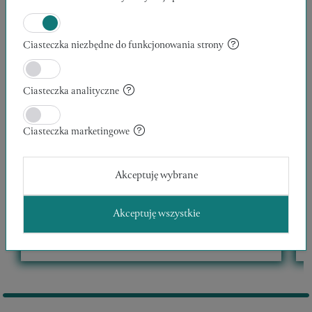
Ciasteczka niezbędne do funkcjonowania strony
Ciasteczka analityczne
Ciasteczka marketingowe
WĘDROWCY 12
Akceptuję wybrane
30 x 40 x 1 cm
1
Kazimierz Klicki
K
Akceptuję wszystkie
Zweryfikowany Artysta
POLECANE
PROMOWANE
1400,00 zł
MALARSTWO