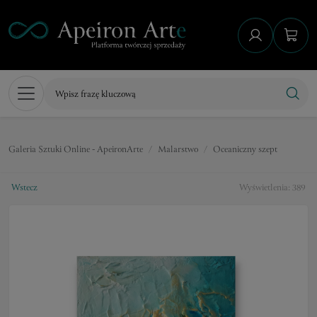
Galeria Sztuki Online - ApeironArte
Malarstwo
Oceaniczny szept
Wstecz
Wyświetlenia: 389