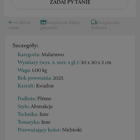
ZADAJ PYTANIE
14 dni na
bezpieczne formy
bezpieczna
zwrot
płatności
dostawa
Szczegóły:
Kategoria:
Malarstwo
Wymiary (wys. x. szer. x gł.):
30 x 30 x 3 cm
Waga:
1.00 kg
Rok powstania:
2025
Kształt:
Kwadrat
Podłoże:
Płótno
Style:
Abstrakcja
Technika:
Inne
Tematyka:
Inne
Przeważający kolor:
Niebieski