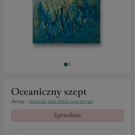
Oceaniczny szept
Awega
-
Sprawdź inne dzieła tego artysty
Sprzedane