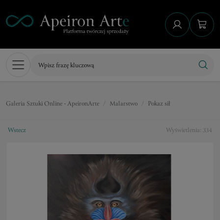
Galeria Sztuki Online - ApeironArte
Malarstwo
Pokaz sił
Wstecz
Wyświetlenia: 334