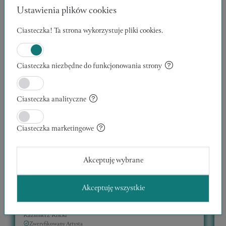
Ustawienia plików cookies
Ciasteczka! Ta strona wykorzystuje pliki cookies.
Ciasteczka niezbędne do funkcjonowania strony
Ciasteczka analityczne
Ciasteczka marketingowe
Akceptuję wybrane
WĘDROWCY 12
Akceptuję wszystkie
30 x 40 x 1 cm
1
Kazimierz Klicki
K
Zweryfikowany Artysta