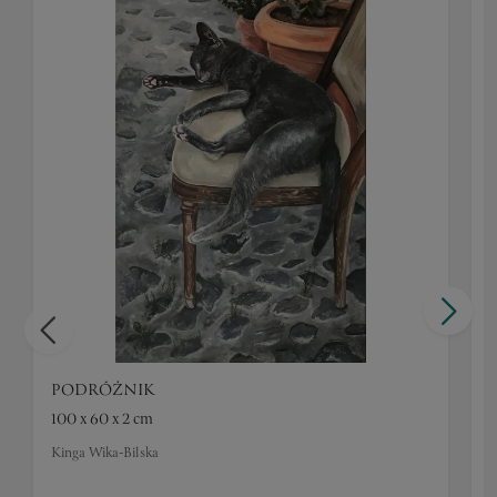
PODRÓŻNIK
100 x 60 x 2 cm
8
Kinga Wika-Bilska
K