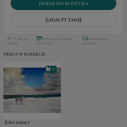
DODAJ DO KOSZYKA
ZADAJ PYTANIE
14 dni na
bezpieczne formy
bezpieczna
zwrot
płatności
dostawa
PRACA W KOLEKCJI:
(4)
Echo natury