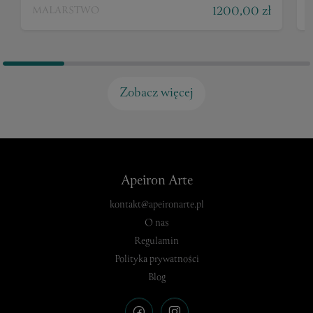
1200,00 zł
MALARSTWO
Zobacz więcej
Apeiron Arte
kontakt@apeironarte.pl
O nas
Regulamin
Polityka prywatności
Blog