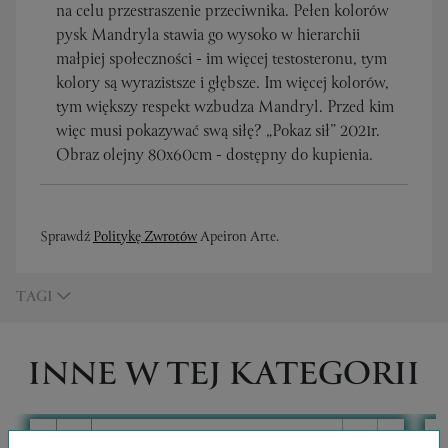
na celu przestraszenie przeciwnika. Pełen kolorów
pysk Mandryla stawia go wysoko w hierarchii
małpiej społeczności - im więcej testosteronu, tym
kolory są wyrazistsze i głębsze. Im więcej kolorów,
tym większy respekt wzbudza Mandryl. Przed kim
więc musi pokazywać swą siłę? „Pokaz sił” 2021r.
Obraz olejny 80x60cm - dostępny do kupienia.
Sprawdź
Politykę Zwrotów
Apeiron Arte.
TAGI
INNE W TEJ KATEGORII