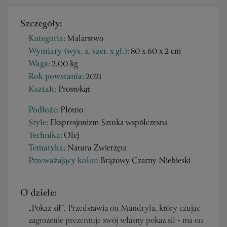
Szczegóły:
Kategoria:
Malarstwo
Wymiary (wys. x. szer. x gł.):
80 x 60 x 2 cm
Waga:
2.00 kg
Rok powstania:
2021
Kształt:
Prostokąt
Podłoże:
Płótno
Style:
Ekspresjonizm Sztuka współczesna
Technika:
Olej
Tematyka:
Natura Zwierzęta
Przeważający kolor:
Brązowy Czarny Niebieski
O dziele:
„Pokaz sił”. Przedstawia on Mandryla, który czując
zagrożenie prezentuje swój własny pokaz sił - ma on