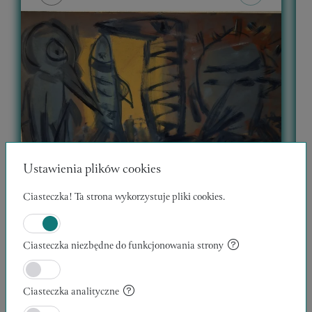
Ustawienia plików cookies
Ciasteczka! Ta strona wykorzystuje pliki cookies.
Ciasteczka niezbędne do funkcjonowania strony
WĘDROWCY 12
30 x 40 x 1 cm
1
Ciasteczka analityczne
Kazimierz Klicki
K
Zweryfikowany Artysta