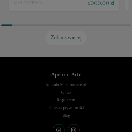
6000,00 zł
MALARSTWO
Zobacz więcej
Apeiron Arte
kontakt@apeironarte.pl
O nas
Regulamin
Polityka prywatności
Blog