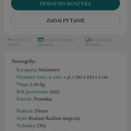
DODAJ DO KOSZYKA
ZADAJ PYTANIE
14 dni na
bezpieczne formy
bezpieczna
zwrot
płatności
dostawa
Szczegóły:
Kategoria:
Malarstwo
Wymiary (wys. x. szer. x gł.):
120 x 100 x 2 cm
Waga:
5.00 kg
Rok powstania:
2023
Kształt:
Prostokąt
Podłoże:
Płótno
Style:
Realizm Realizm magiczny
Technika:
Olej