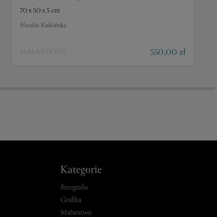
70 x 50 x 5 cm
Natalia Kuklińska
550,00 zł
MALARSTWO
Kategorie
Fotografia
Grafika
Malarstwo