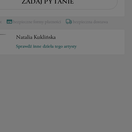
ZADAJ PYTANIE
t
bezpieczne formy płatności
bezpieczna dostawa
Natalia Kuklińska
Sprawdź inne dzieła tego artysty