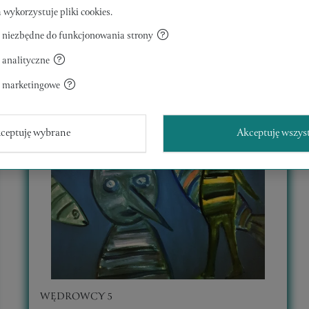
 wykorzystuje pliki cookies.
 niezbędne do funkcjonowania strony
 analityczne
a marketingowe
ceptuję wybrane
Akceptuję wszys
WĘDROWCY 5