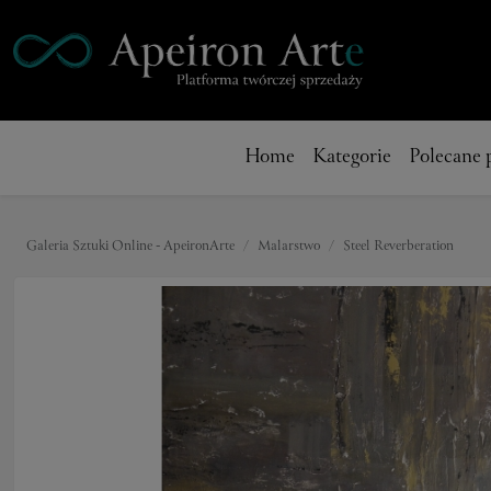
Home
Kategorie
Polecane 
Galeria Sztuki Online - ApeironArte
Malarstwo
Steel Reverberation