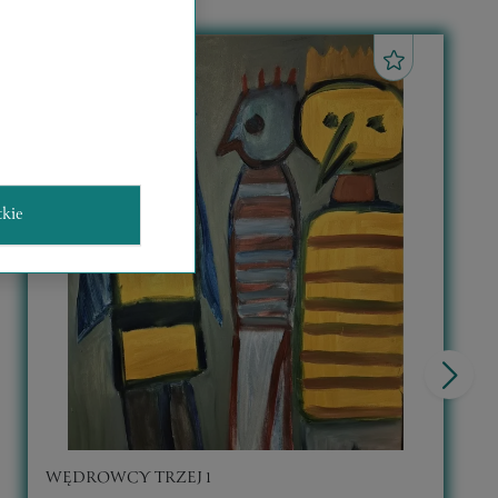
tkie
WĘDROWCY TRZEJ 1