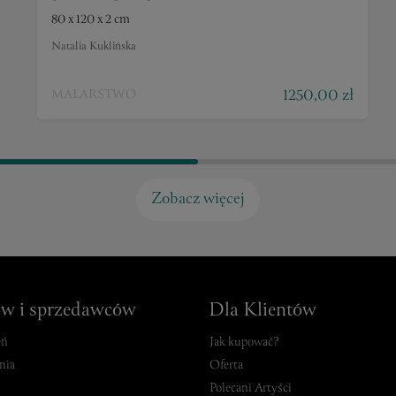
80 x 120 x 2 cm
Natalia Kuklińska
1250,00 zł
MALARSTWO
Zobacz więcej
ów i sprzedawców
Dla Klientów
eń
Jak kupować?
nia
Oferta
Polecani Artyści