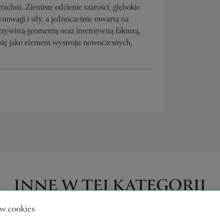
rzchni. Ziemiste odcienie szarości, głębokie
nowagi i siły, a jednocześnie otwartą na
czywistą geometrią oraz intensywną fakturą,
 się jako element wystroju nowoczesnych,
INNE W TEJ KATEGORII
w cookies