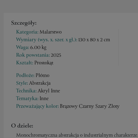
Szczegóły:
Kategoria:
Malarstwo
Wymiary (wys. x. szer. x gł.):
130 x 80 x 2 cm
Waga:
6.00 kg
Rok powstania:
2025
Kształt:
Prostokąt
Podłoże:
Płótno
Style:
Abstrakcja
Technika:
Akryl Inne
Tematyka:
Inne
Przeważający kolor:
Brązowy Czarny Szary Złoty
O dziele:
Monochromatyczna abstrakcja o industrialnym charakterze,