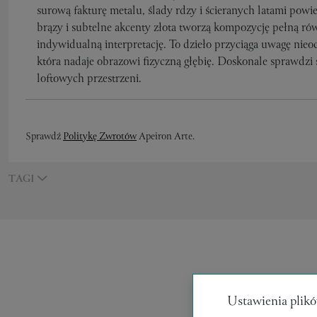
surową fakturę metalu, ślady rdzy i ścieranych latami powie
brązy i subtelne akcenty złota tworzą kompozycję pełną rów
indywidualną interpretację. To dzieło przyciąga uwagę nieo
która nadaje obrazowi fizyczną głębię. Doskonale sprawdzi
loftowych przestrzeni.
Sprawdź
Politykę Zwrotów
Apeiron Arte.
TAGI
Ustawienia plikó