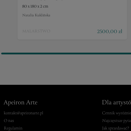
80 x 180 x 2 cm
Natalia Kuklińska
2500,00 zł
MALARSTWO
Apeiron Arte
Dla artyst
kontakt@apeironarte.pl
Cennik wyróżni
O nas
Najczęstsze pyta
Regulamin
Jak sprzedawać?