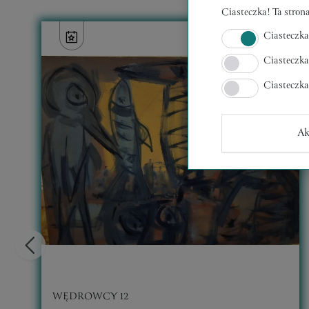
Ciasteczka! Ta strona
Ciasteczka
Ciasteczka
Ciasteczk
Ak
WĘDROWCY 12