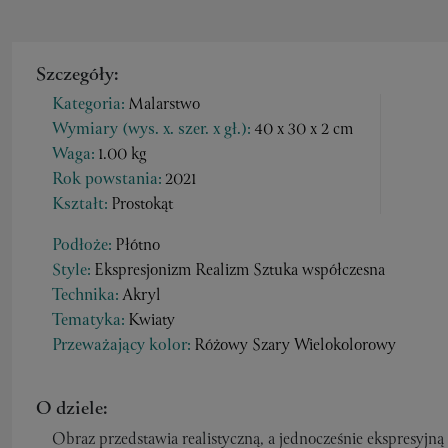
Szczegóły:
Kategoria:
Malarstwo
Wymiary (wys. x. szer. x gł.):
40 x 30 x 2 cm
Waga:
1.00 kg
Rok powstania:
2021
Kształt:
Prostokąt
Podłoże:
Płótno
Style:
Ekspresjonizm Realizm Sztuka współczesna
Technika:
Akryl
Tematyka:
Kwiaty
Przeważający kolor:
Różowy Szary Wielokolorowy
O dziele:
Obraz przedstawia realistyczną, a jednocześnie ekspresyjn