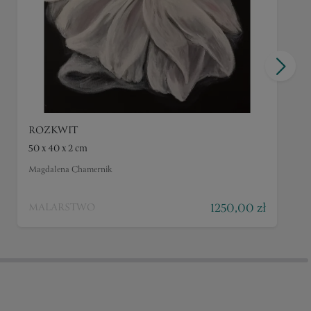
ROZKWIT
50 x 40 x 2 cm
Magdalena Chamernik
1250,00 zł
MALARSTWO