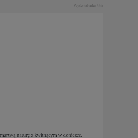
Wyświetlenia: 366
ą martwą naturę z kwitnącym w doniczce.