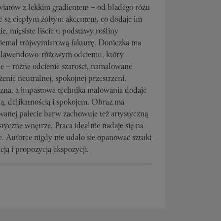
iatów z lekkim gradientem – od bladego różu
e są ciepłym żółtym akcentem, co dodaje im
e, mięsiste liście u podstawy rośliny
niemal trójwymiarową fakturę. Doniczka ma
m, lawendowo-różowym odcieniu, który
 – różne odcienie szarości, namalowane
enie neutralnej, spokojnej przestrzeni,
doczna, a impastowa technika malowania dodaje
ą, delikatnością i spokojem. Obraz ma
nowanej palecie barw zachowuje też artystyczną
tyczne wnętrze. Praca idealnie nadaje się na
. Autorce nigdy nie udało sie opanować sztuki
ją i propozycją ekspozycji.