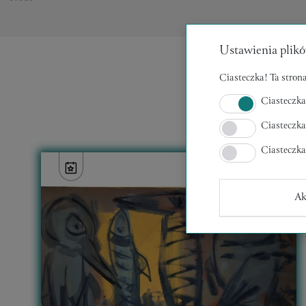
Ustawienia plikó
Ciasteczka! Ta strona
Ciasteczka
Ciasteczka
Ciasteczk
Ak