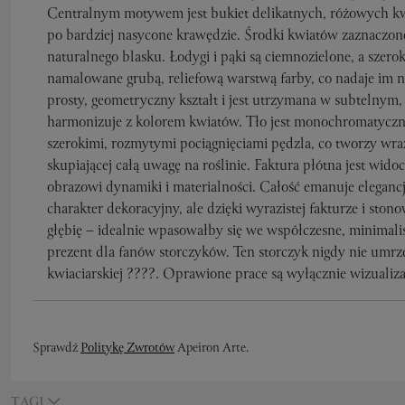
Centralnym motywem jest bukiet delikatnych, różowych kw
po bardziej nasycone krawędzie. Środki kwiatów zaznaczon
naturalnego blasku. Łodygi i pąki są ciemnozielone, a szeroki
namalowane grubą, reliefową warstwą farby, co nadaje im 
prosty, geometryczny kształt i jest utrzymana w subtelny
harmonizuje z kolorem kwiatów. Tło jest monochromatyczne
szerokimi, rozmytymi pociągnięciami pędzla, co tworzy wraż
skupiającej całą uwagę na roślinie. Faktura płótna jest wi
obrazowi dynamiki i materialności. Całość emanuje elegancj
charakter dekoracyjny, ale dzięki wyrazistej fakturze i sto
głębię – idealnie wpasowałby się we współczesne, minimalis
prezent dla fanów storczyków. Ten storczyk nigdy nie umrze
kwiaciarskiej ????. Oprawione prace są wyłącznie wizualizac
Sprawdź
Politykę Zwrotów
Apeiron Arte.
TAGI