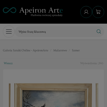
Galeria Sztuki Online - ApeironArte
Malarstwo
Szmer
Wstecz
Wyświetlenia: 290