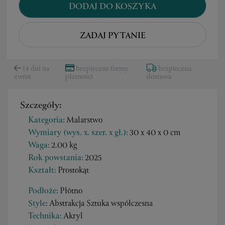
DODAJ DO KOSZYKA
ZADAJ PYTANIE
14 dni na
bezpieczne formy
bezpieczna
zwrot
płatności
dostawa
Szczegóły:
Kategoria:
Malarstwo
Wymiary (wys. x. szer. x gł.):
30 x 40 x 0 cm
Waga:
2.00 kg
Rok powstania:
2025
Kształt:
Prostokąt
Podłoże:
Płótno
Style:
Abstrakcja Sztuka współczesna
Technika:
Akryl