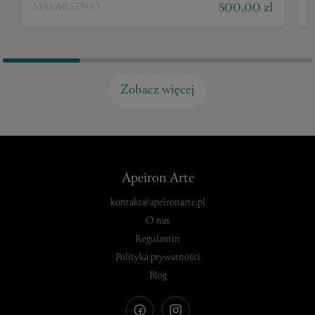
500,00 zł
MALARSTWO
Zobacz więcej
Apeiron Arte
kontakt@apeironarte.pl
O nas
Regulamin
Polityka prywatności
Blog