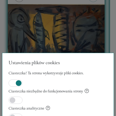
Ustawienia plików cookies
Ciasteczka! Ta strona wykorzystuje pliki cookies.
Ciasteczka niezbędne do funkcjonowania strony
WĘDROWCY 12
30 x 40 x 1 cm
1
Ciasteczka analityczne
Kazimierz Klicki
K
Zweryfikowany Artysta