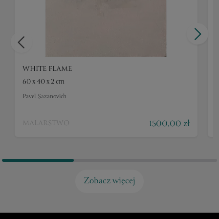
WHITE FLAME
60 x 40 x 2 cm
5
Pavel Sazanovich
P
1500,00 zł
MALARSTWO
Zobacz więcej