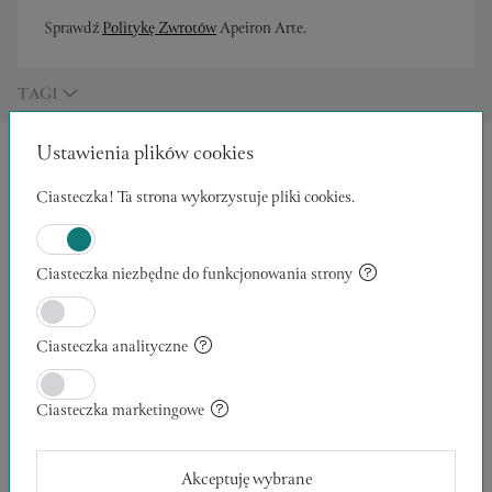
Sprawdź
Politykę Zwrotów
Apeiron Arte.
TAGI
Ustawienia plików cookies
INNE W TEJ KATEGORII
Ciasteczka! Ta strona wykorzystuje pliki cookies.
Ciasteczka niezbędne do funkcjonowania strony
Ciasteczka analityczne
Ciasteczka marketingowe
Akceptuję wybrane