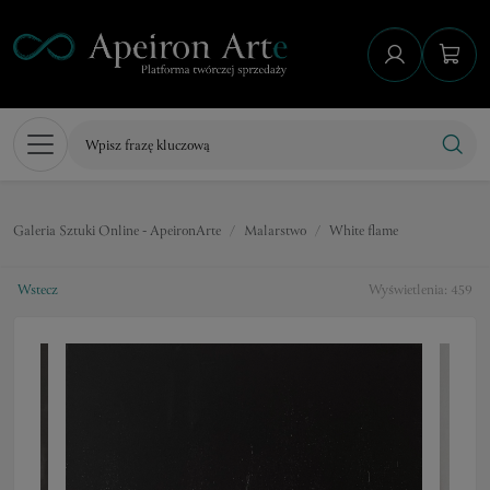
Galeria Sztuki Online - ApeironArte
Malarstwo
White flame
Wstecz
Wyświetlenia: 459