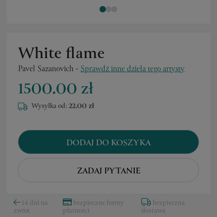
White flame
Pavel Sazanovich
-
Sprawdź inne dzieła tego artysty
1500.00 zł
Wysyłka od:
22.00 zł
DODAJ DO KOSZYKA
ZADAJ PYTANIE
14 dni na
bezpieczne formy
bezpieczna
zwrot
płatności
dostawa