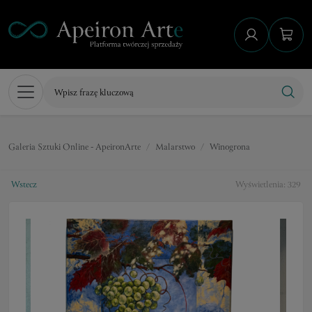
Galeria Sztuki Online - ApeironArte
Malarstwo
Winogrona
Wstecz
Wyświetlenia: 329