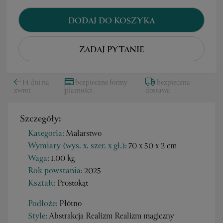
DODAJ DO KOSZYKA
ZADAJ PYTANIE
14 dni na
bezpieczne formy
bezpieczna
zwrot
płatności
dostawa
Szczegóły:
Kategoria:
Malarstwo
Wymiary (wys. x. szer. x gł.):
70 x 50 x 2 cm
Waga:
1.00 kg
Rok powstania:
2025
Kształt:
Prostokąt
Podłoże:
Płótno
Style:
Abstrakcja Realizm Realizm magiczny