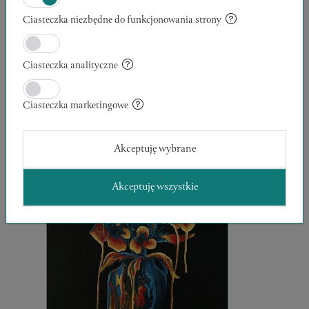
Ciasteczka niezbędne do funkcjonowania strony
CZY TO TY?
50 x 50 x 2 cm
Julia Korzeniowska
Ciasteczka analityczne
700,00 zł
MALARSTWO
Ciasteczka marketingowe
Akceptuję wybrane
Akceptuję wszystkie