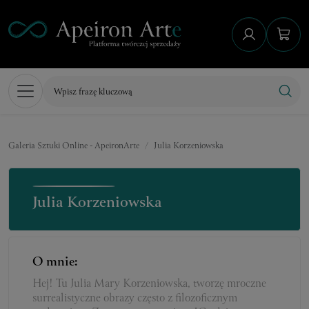
Galeria Sztuki Online - ApeironArte
Julia Korzeniowska
Julia Korzeniowska
O mnie:
Hej! Tu Julia Mary Korzeniowska, tworzę mroczne
surrealistyczne obrazy często z filozoficznym