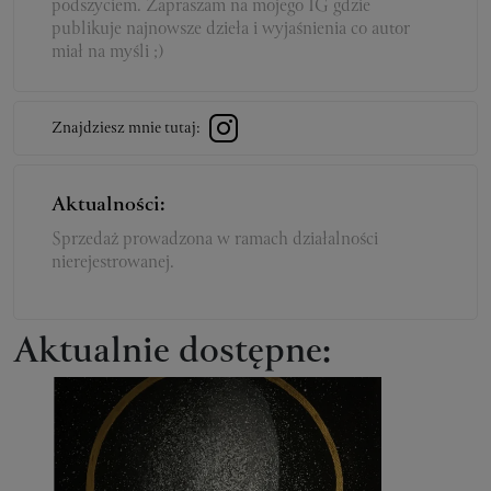
podszyciem. Zapraszam na mojego IG gdzie
publikuje najnowsze dzieła i wyjaśnienia co autor
Znajdziesz mnie tutaj:
Aktualności:
Sprzedaż prowadzona w ramach działalności
nierejestrowanej.
Aktualnie dostępne: