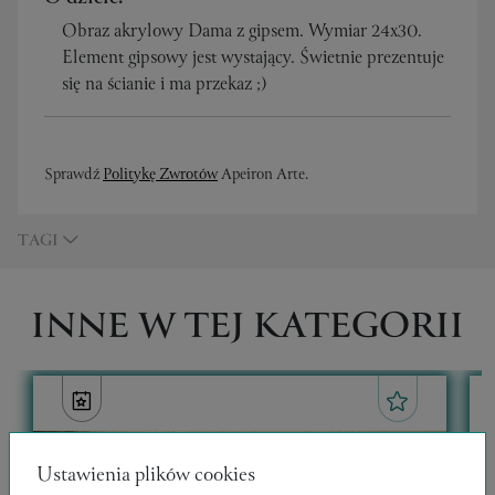
Obraz akrylowy Dama z gipsem. Wymiar 24x30.
Element gipsowy jest wystający. Świetnie prezentuje
się na ścianie i ma przekaz ;)
Sprawdź
Politykę Zwrotów
Apeiron Arte.
TAGI
INNE W TEJ KATEGORII
Ustawienia plików cookies