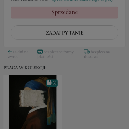
Sprzedane
ZADAJ PYTANIE
14 dni na
bezpieczne formy
bezpieczna
zwrot
płatności
dostawa
PRACA W KOLEKCJI:
(5)