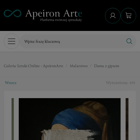
Galeria Sztuki Online - ApeironArte
Malarstwo
Dama z gipsem
Wstecz
Wyświetlenia: 491