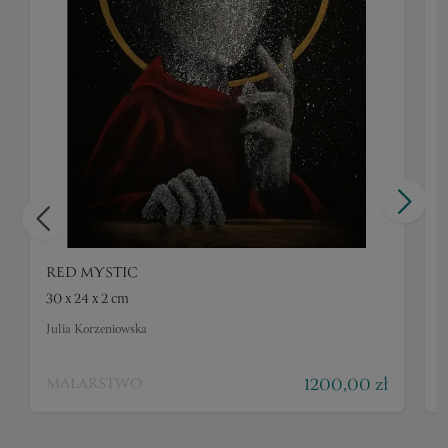
RED MYSTIC
30 x 24 x 2 cm
4
Julia Korzeniowska
J
1200,00 zł
MALARSTWO