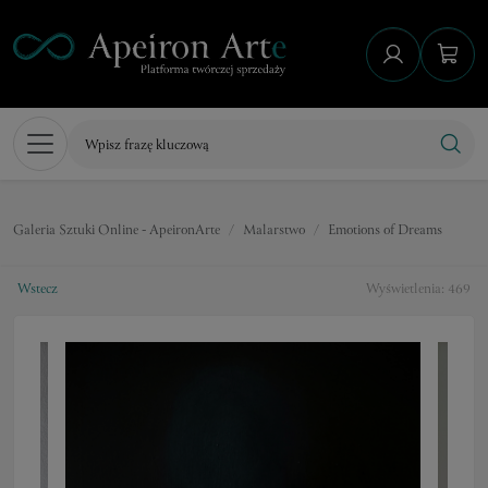
Galeria Sztuki Online - ApeironArte
Malarstwo
Emotions of Dreams
Wstecz
Wyświetlenia: 469