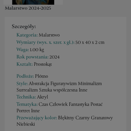
Malarstwo 2024-2025
Szczegóły:
Kategoria:
Malarstwo
Wymiary (wys. x. szer. x gł.):
50 x 40 x 2 cm
Waga:
1.00 kg
Rok powstania:
2024
Kształt:
Prostokąt
Podłoże:
Płótno
Style:
Abstrakcja Figuratywizm Minimalizm
Surrealizm Sztuka współczesna Inne
Technika:
Akryl
Tematyka:
Czas Człowiek Fantastyka Postać
Portret Inne
Przeważający kolor:
Błękitny Czarny Granatowy
Niebieski