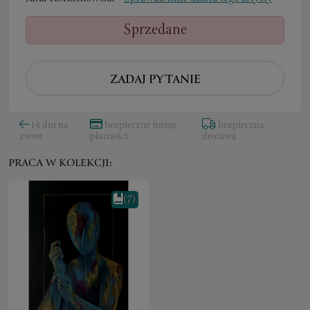
Sprzedane
ZADAJ PYTANIE
14 dni na
bezpieczne formy
bezpieczna
zwrot
płatności
dostawa
PRACA W KOLEKCJI:
(7)