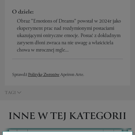
O dziele:
Obraz "Emotions of Dreams" powstał w 2024r jako
eksperyment prac nad rozdymionymi postaciami
ukazującymi oniryczne emocje. Postać z dokładnym
zarysem dłoni zwraca na nie uwagę a właściciela
chowa w mrocznej mgle...
Sprawdź
Politykę Zwrotów
Apeiron Arte.
TAGI
INNE W TEJ KATEGORII