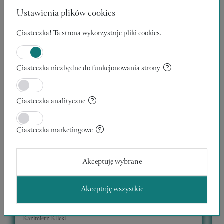
Ustawienia plików cookies
Ciasteczka! Ta strona wykorzystuje pliki cookies.
Ciasteczka niezbędne do funkcjonowania strony
Ciasteczka analityczne
Ciasteczka marketingowe
Akceptuję wybrane
Akceptuję wszystkie
WĘDROWCY 12
30 x 40 x 1 cm
1
Kazimierz Klicki
K