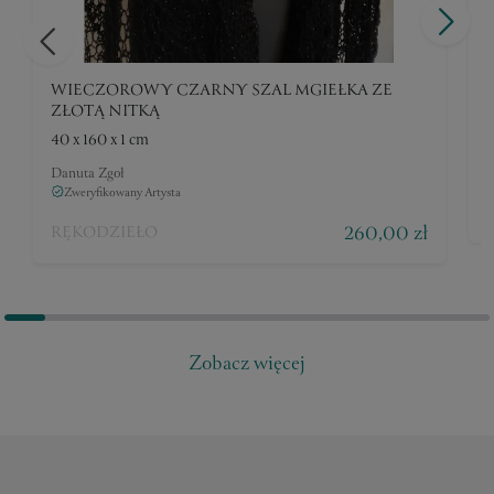
WIECZOROWY CZARNY SZAL MGIEŁKA ZE
ZŁOTĄ NITKĄ
4
40 x 160 x 1 cm
D
Danuta Zgoł
Zweryfikowany Artysta
260,00 zł
RĘKODZIEŁO
Zobacz więcej