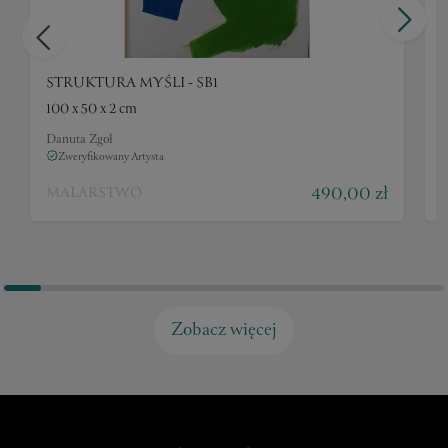
STRUKTURA MYŚLI - SB1
100 x 50 x 2 cm
1
Danuta Zgoł
D
Zweryfikowany Artysta
490,00 zł
MALARSTWO
Zobacz więcej