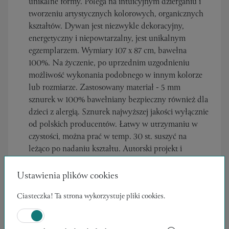
unikalne formy. Polega na intuicyjnym dzierganiu i
tworzeniu artystycznych kolorowych, organicznych
kształtów. Dywan jest niezwykle dekoracyjny,
energetyczny i niepowtarzalny, jest unikalnym
egzemplarzem. Wymiary 107 x 87 cm, bawełna
100%. Na życzenie, po uprzednim uzgodnieniu
możliwość wykonania podobnego w innym kolorze
lub rozmiarze. Zastosowany materiał - 5 mm
sznurek w 100% bawełniany bezpieczny również dla
dzieci z alergią. Sznurek najwyższej jakości wyłącznie
od polskich producentów. Łatwy w utrzymaniu w
czystości, można prać w temp. 30 st. suszyć na
leżąco po nadaniu kształtu. Autorski projekt i
wykonanie. Gotowy do wysyłki.
Ustawienia plików cookies
Ciasteczka! Ta strona wykorzystuje pliki cookies.
Sprawdź
Politykę Zwrotów
Apeiron Arte.