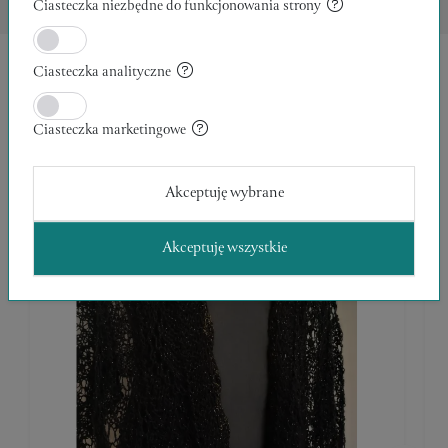
Ciasteczka niezbędne do funkcjonowania strony
TAGI
Ciasteczka analityczne
INNE W TEJ KATEGORII
Ciasteczka marketingowe
Akceptuję wybrane
Akceptuję wszystkie