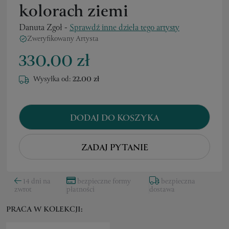
kolorach ziemi
Danuta Zgoł
-
Sprawdź inne dzieła tego artysty
Zweryfikowany Artysta
330.00 zł
Wysyłka od:
22.00 zł
DODAJ DO KOSZYKA
ZADAJ PYTANIE
14 dni na
bezpieczne formy
bezpieczna
zwrot
płatności
dostawa
PRACA W KOLEKCJI: