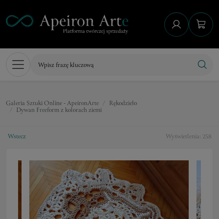
Galeria Sztuki Online - ApeironArte
Rękodzieło
Dywan Freeform z kolorach ziemi
Wstecz
Wyświetlenia: 258