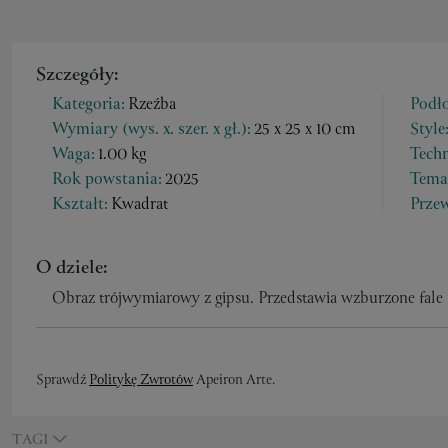
Szczegóły:
Kategoria:
Rzeźba
Podło
Wymiary (wys. x. szer. x gł.):
25 x 25 x 10 cm
Style
Waga:
1.00 kg
Techn
Rok powstania:
2025
Tema
Kształt:
Kwadrat
Przew
O dziele:
Obraz trójwymiarowy z gipsu. Przedstawia wzburzone fale m
Sprawdź
Politykę Zwrotów
Apeiron Arte.
TAGI