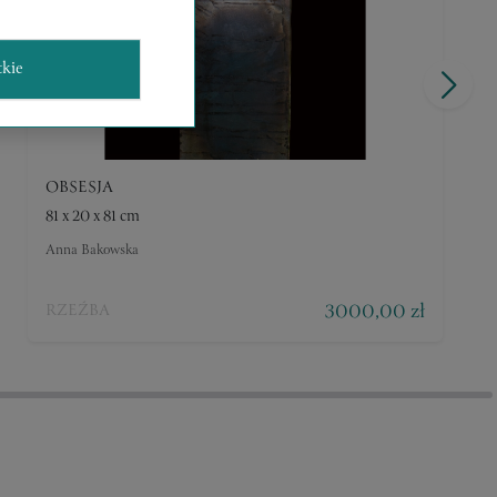
tkie
OBSESJA
81 x 20 x 81 cm
Anna Bakowska
3000,00 zł
RZEŹBA