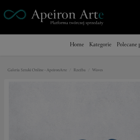
Home
Kategorie
Polecane 
Galeria Sztuki Online - ApeironArte
Rzeźba
Waves