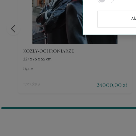
Ak
KOZŁY-OCHRONIARZE
227 x 76 x 65 cm
Figaro
24000,00 zł
RZEŹBA