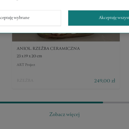
ceptuję wybrane
Akceptuję wszys
ANIOŁ. RZEŹBA CERAMICZNA
23 x 19 x 20 cm
ART Project
249,00 zł
RZEŹBA
Zobacz więcej