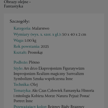
Obrazy olejne -
Fantastyka
Szczegóły:
Kategoria:
Malarstwo
Wymiary (wys. x. szer. x gł.):
50 x 40 x 2 cm
Waga:
1.00 kg
Rok powstania:
2025
Kształt:
Prostokąt
Podłoże:
Płótno
Style:
Art déco Ekspresjonizm Figuratywizm
Impresjonizm Realizm magiczny Surrealizm
Symbolizm Sztuka współczesna Inne
Technika:
Olej
Tematyka:
Akt Czas Człowiek Fantastyka Historia
i mitologia Kobieta Morze Natura Pejzaż Postać
Portret Inne
Przeważający kolor:
Beżowy Biały Brązowy