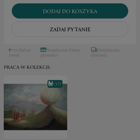
DODAJ DO KOSZYKA
ZADAJ PYTANIE
14 dni na
bezpieczne formy
bezpieczna
zwrot
płatności
dostawa
PRACA W KOLEKCJI:
(33)