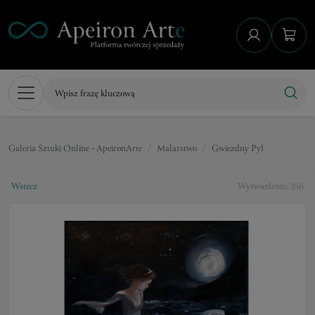
Galeria Sztuki Online - ApeironArte
Malarstwo
Gwiezdny Pył
Wstecz
Wyświetlenia: 356