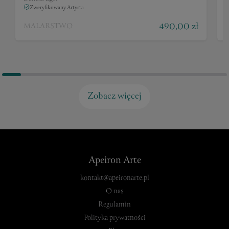
Zweryfikowany Artysta
490,00 zł
MALARSTWO
Zobacz więcej
Apeiron Arte
kontakt@apeironarte.pl
O nas
Regulamin
Polityka prywatności