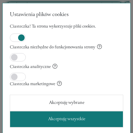
Ustawienia plików cookies
Ciasteczka! Ta strona wykorzystuje pliki cookies.
Ciasteczka niezbędne do funkcjonowania strony
Ciasteczka analityczne
Ciasteczka marketingowe
Akceptuję wybrane
Akceptuję wszystkie
WĘDROWCY 12
30 x 40 x 1 cm
1