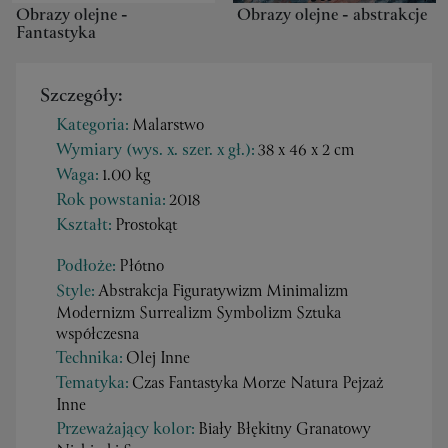
Obrazy olejne -
Obrazy olejne - abstrakcje
Fantastyka
Szczegóły:
Kategoria:
Malarstwo
Wymiary (wys. x. szer. x gł.):
38 x 46 x 2 cm
Waga:
1.00 kg
Rok powstania:
2018
Kształt:
Prostokąt
Podłoże:
Płótno
Style:
Abstrakcja Figuratywizm Minimalizm
Modernizm Surrealizm Symbolizm Sztuka
współczesna
Technika:
Olej Inne
Tematyka:
Czas Fantastyka Morze Natura Pejzaż
Inne
Przeważający kolor:
Biały Błękitny Granatowy