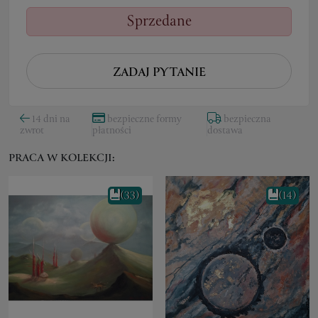
Sprzedane
ZADAJ PYTANIE
14 dni na
bezpieczne formy
bezpieczna
zwrot
płatności
dostawa
PRACA W KOLEKCJI:
(33)
(14)