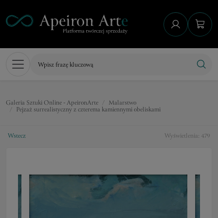
Galeria Sztuki Online - ApeironArte
Malarstwo
Pejzaż surrealistyczny z czterema kamiennymi obeliskami
Wstecz
Wyświetlenia: 479