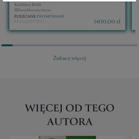
Kazimierz Klicki
K
Zweryfikowany Artysta
POLECANE
PROMOWANE
1400,00 zł
MALARSTWO
Zobacz więcej
WIĘCEJ OD TEGO
AUTORA