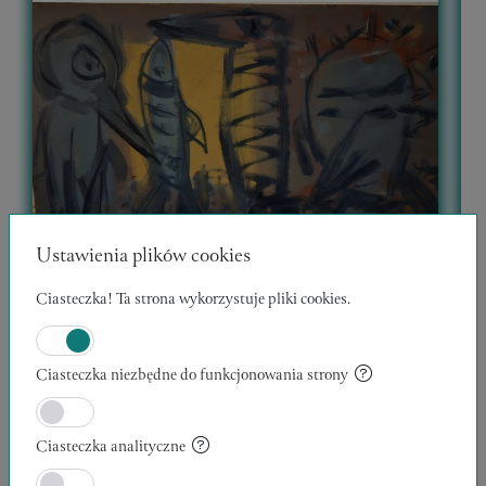
Ustawienia plików cookies
Ciasteczka! Ta strona wykorzystuje pliki cookies.
Ciasteczka niezbędne do funkcjonowania strony
WĘDROWCY 12
30 x 40 x 1 cm
1
Kazimierz Klicki
K
Ciasteczka analityczne
Zweryfikowany Artysta
POLECANE
PROMOWANE