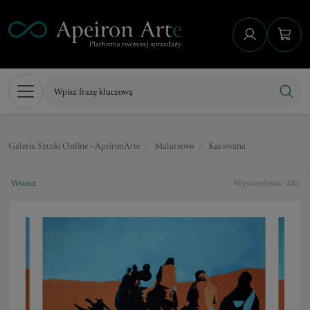
Galeria Sztuki Online - ApeironArte
Malarstwo
Karawana
Wstecz
Wyświetlenia: 482