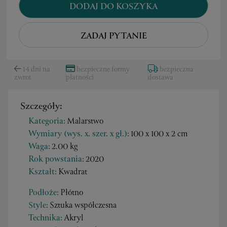
DODAJ DO KOSZYKA
ZADAJ PYTANIE
14 dni na
bezpieczne formy
bezpieczna
zwrot
płatności
dostawa
Szczegóły:
Kategoria:
Malarstwo
Wymiary (wys. x. szer. x gł.):
100 x 100 x 2 cm
Waga:
2.00 kg
Rok powstania:
2020
Kształt:
Kwadrat
Podłoże:
Płótno
Style:
Sztuka współczesna
Technika:
Akryl