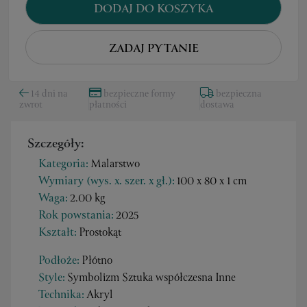
DODAJ DO KOSZYKA
ZADAJ PYTANIE
14 dni na
bezpieczne formy
bezpieczna
zwrot
płatności
dostawa
Szczegóły:
Kategoria:
Malarstwo
Wymiary (wys. x. szer. x gł.):
100 x 80 x 1 cm
Waga:
2.00 kg
Rok powstania:
2025
Kształt:
Prostokąt
Podłoże:
Płótno
Style:
Symbolizm Sztuka współczesna Inne
Technika:
Akryl