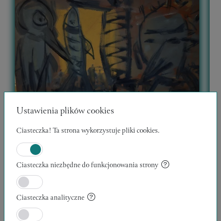
Ustawienia plików cookies
Ciasteczka! Ta strona wykorzystuje pliki cookies.
WĘDROWCY 12
Ciasteczka niezbędne do funkcjonowania strony
30 x 40 x 1 cm
1
Kazimierz Klicki
K
Ciasteczka analityczne
Zweryfikowany Artysta
POLECANE
PROMOWANE
1400,00 zł
MALARSTWO