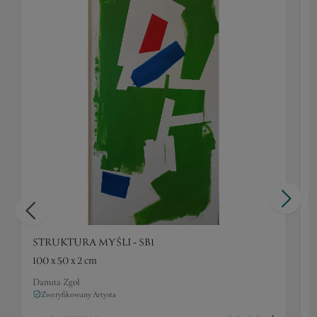
STRUKTURA MYŚLI - SB1
100 x 50 x 2 cm
1
Danuta Zgoł
D
Zweryfikowany Artysta