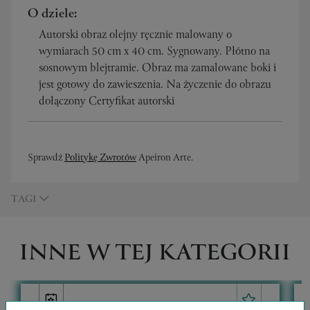
O dziele:
Autorski obraz olejny ręcznie malowany o
wymiarach 50 cm x 40 cm. Sygnowany. Płótno na
sosnowym blejtramie. Obraz ma zamalowane boki i
jest gotowy do zawieszenia. Na życzenie do obrazu
dołączony Certyfikat autorski
Sprawdź
Politykę Zwrotów
Apeiron Arte.
TAGI
INNE W TEJ KATEGORII