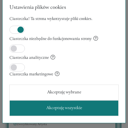
Ustawienia plików cookies
Ciasteczka! Ta strona wykorzystuje pliki cookies.
Ciasteczka niezbędne do funkcjonowania strony
Ciasteczka analityczne
Ciasteczka marketingowe
Akceptuję wybrane
WĘDROWCY 12
Akceptuję wszystkie
30 x 40 x 1 cm
1
Kazimierz Klicki
K
Zweryfikowany Artysta