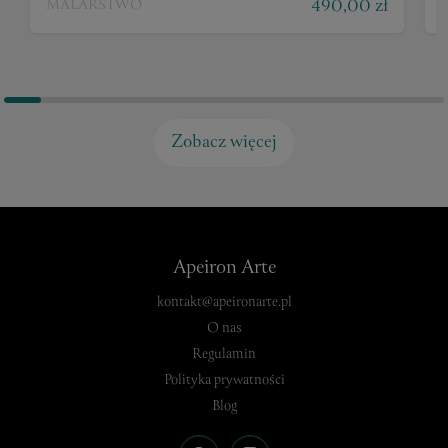
490,00 zł
MALARSTWO
Zobacz więcej
Apeiron Arte
kontakt@apeironarte.pl
O nas
Regulamin
Polityka prywatności
Blog