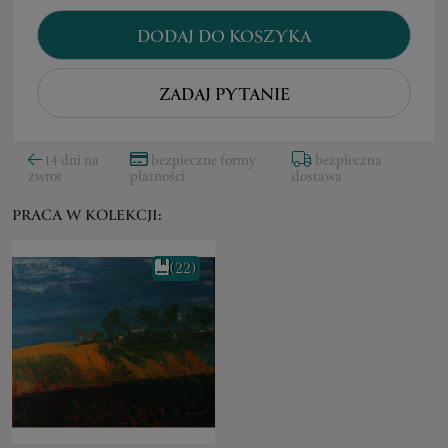
DODAJ DO KOSZYKA
ZADAJ PYTANIE
14 dni na
bezpieczne formy
bezpieczna
zwrot
płatności
dostawa
PRACA W KOLEKCJI:
(22)