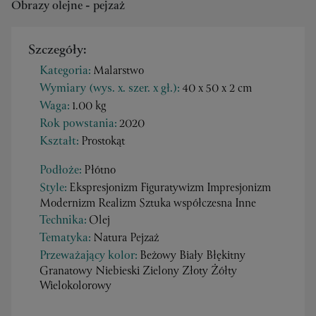
Obrazy olejne - pejzaż
Szczegóły:
Kategoria:
Malarstwo
Wymiary (wys. x. szer. x gł.):
40 x 50 x 2 cm
Waga:
1.00 kg
Rok powstania:
2020
Kształt:
Prostokąt
Podłoże:
Płótno
Style:
Ekspresjonizm Figuratywizm Impresjonizm
Modernizm Realizm Sztuka współczesna Inne
Technika:
Olej
Tematyka:
Natura Pejzaż
Przeważający kolor:
Beżowy Biały Błękitny
Granatowy Niebieski Zielony Złoty Żółty
Wielokolorowy