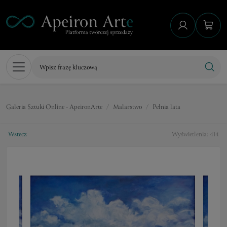
Galeria Sztuki Online - ApeironArte
Malarstwo
Pełnia lata
Wstecz
Wyświetlenia: 414